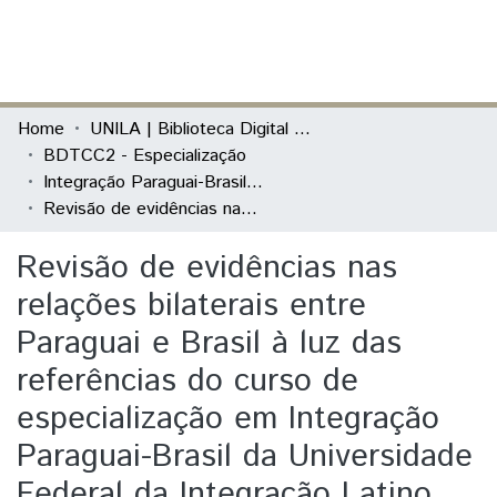
(current)
Log In
Communities & Collections
Home
UNILA | Biblioteca Digital de Trabalhos de Conclusão de Curso
BDTCC2 - Especialização
All of DSpace
Integração Paraguai-Brasil: Relações Bilaterais, Desenvolvimento e Fronteiras
Revisão de evidências nas relações bilaterais entre Paraguai e Brasil à luz das referências do curso de especialização em Integração Paraguai-Brasil da Universidade Federal da Integração Latino Americana (UNILA) e reflexão sobre aspectos da estratégia.
Statistics
Revisão de evidências nas
relações bilaterais entre
Paraguai e Brasil à luz das
referências do curso de
especialização em Integração
Paraguai-Brasil da Universidade
Federal da Integração Latino