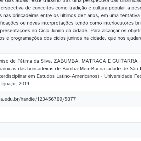
dias atuais, este trabalho traz uma perspectiva das dinâmicas
erspectiva de conceitos como tradição e cultura popular, a pes
s nas brincadeiras entre os últimos dez anos, em uma tentati
ficações ou novas interpretações tendo como interlocutores br
resentações no Ciclo Junino da cidade. Para alcançar os objet
tos e programações dos ciclos juninos na cidade, que nos ajud
se de Fátima da Silva. ZABUMBA, MATRACA E GUITARRA –
inâmicas das brincadeiras de Bumba-Meu-Boi na cidade de São 
erdisciplinar em Estudos Latino-Americanos) - Universidade Fed
 Iguaçu, 2019.
ila.edu.br/handle/123456789/5877