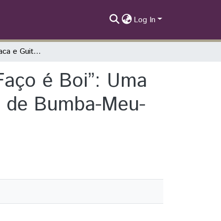
Log In
Zabumba, Matraca e Guitarra – “O que eu Faço é Boi”: Uma Perspectiva das Dinâmicas das Brincadeiras de Bumba-Meu-Boi na Cidade de São Luís/MA
Faço é Boi”: Uma
as de Bumba-Meu-