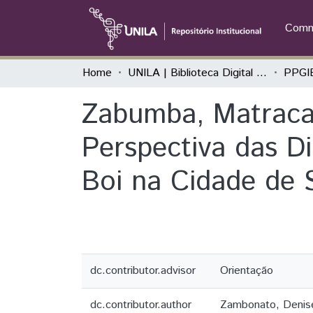
Commu
Home
UNILA | Biblioteca Digital de Dissertações e Teses
Zabumba, Matraca 
Perspectiva das D
Boi na Cidade de 
dc.contributor.advisor
Orientação
dc.contributor.author
Zambonato, Denise