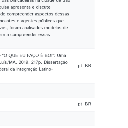
 das brincadeiras na cidade de São
quisa apresenta e discute
va de compreender aspectos dessas
incantes e agentes públicos que
ivos, foram analisados modelos de
aram a compreender essas
 “O QUE EU FAÇO É BOI”: Uma
Luís/MA. 2019. 217p. Dissertação
pt_BR
eral da Integração Latino-
pt_BR