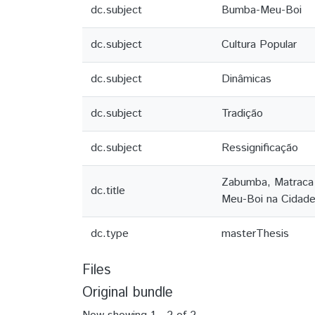
dc.subject
Bumba-Meu-Boi
dc.subject
Cultura Popular
dc.subject
Dinâmicas
dc.subject
Tradição
dc.subject
Ressignificação
Zabumba, Matraca 
dc.title
Meu-Boi na Cidad
dc.type
masterThesis
Files
Original bundle