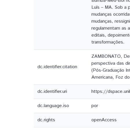
Bumba-Meu-Boi nos 
Luís – MA. Sob a p
mudanças ocorrida
mudanças, ressigni
regulamentam as ap
editais, depoimen
transformações.
ZAMBONATO, Deni
perspectiva das d
dc.identifier.citation
(Pós-Graduação Int
Americana, Foz do
dc.identifier.uri
https://dspace.un
dc.language.iso
por
dc.rights
openAccess