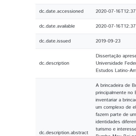
dc.date.accessioned
2020-07-16T12:37
dc.date.available
2020-07-16T12:37
dc.date.issued
2019-09-23
Dissertação apres
dc.description
Universidade Feder
Estudos Latino-Ame
A brincadeira de 
principalmente no 
inventariar a brin
um complexo de el
fazem parte de um
identidades difere
turismo e interess
dc.description.abstract