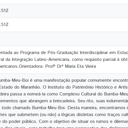
:51Z
:51Z
entada ao Programa de Pós-Graduação Interdisciplinar em Estu
al da Integração Latino-Americana, como requisito parcial à ob
ricanos.Orientadora: Profª Drª Maria Eta Vieira
Bumba-Meu-Boi é uma manifestação popular comumente encontrad
Estado do Maranhão. O Instituto do Patrimônio Histórico e Artí
cadeira passa a nomeá-la como Complexo Cultural do Bumba-Meu
ementos que abrangem a brincadeira. Seu rito, suas indumentá
 todo chamado Bumba-Meu-Boi. Desta maneira, encontramos in
ntes que submetem (ou não) a lógicas distintas como traços cultu
e do poder público. Com o objetivo de situar os rumos e dilemas