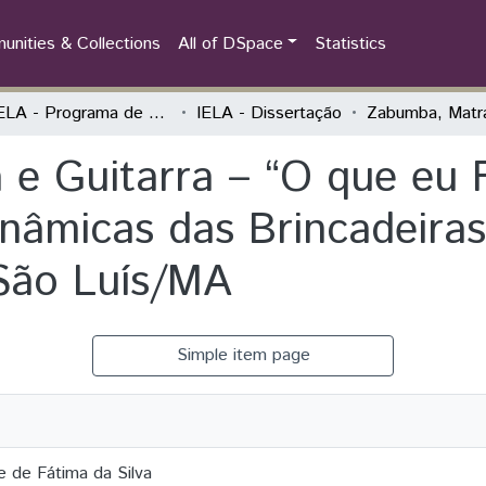
nities & Collections
All of DSpace
Statistics
PPGIELA - Programa de Pós-Graduação Interdisciplinar em Estudos Latino-Americanos
IELA - Dissertação
e Guitarra – “O que eu 
inâmicas das Brincadeir
São Luís/MA
Simple item page
 de Fátima da Silva