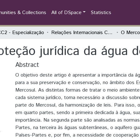
nities & Collections
All of DSpace
Statistics
2 - Especialização
Relações Internacionais Contemporâneas
oteção jurídica da água 
Abstract
O objetivo deste artigo é apresentar a importância da 
para a sua preservação e conservação, no âmbito dos 
Mercosul. As distintas formas de tratar o meio ambient
cada sistema jurídico, torna necessário a discussão sob
parte do Mercosul, da harmonização de leis. Para isso, o 
em quarto partes, sendo a primeira dedicada à água, su
importância. Na segunda parte são analisadas as norma
Partes, na terceira às águas subterrâneas, o aquífero gu
A
Países-Partes e, por fim, a necessidade de cooperação 