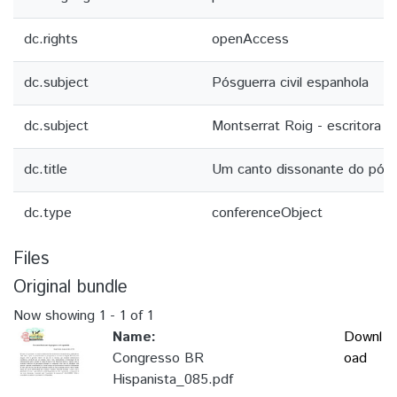
dc.rights
openAccess
dc.subject
Pósguerra civil espanhola
dc.subject
Montserrat Roig - escritora y
dc.title
Um canto dissonante do pósgu
dc.type
conferenceObject
Files
Original bundle
Now showing
1 - 1 of 1
Name:
Downl
Congresso BR
oad
Hispanista_085.pdf