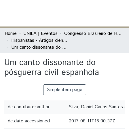
(current)
Log In
Communities & Collections
Home
UNILA | Eventos
Congresso Brasileiro de Hispanistas
Hispanistas - Artigos científicos
All of DSpace
Um canto dissonante do pósguerra civil espanhola
Statistics
Um canto dissonante do
pósguerra civil espanhola
Simple item page
dc.contributor.author
Silva, Daniel Carlos Santos d
dc.date.accessioned
2017-08-11T15:00:37Z