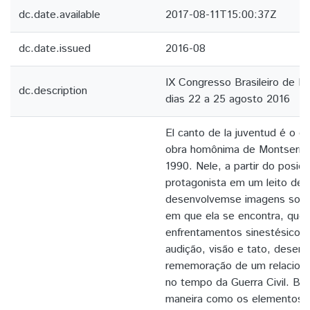
dc.date.available
2017-08-11T15:00:37Z
dc.date.issued
2016-08
IX Congresso Brasileiro de Hi
dc.description
dias 22 a 25 agosto 2016
El canto de la juventud é o c
obra homônima de Montserrat
1990. Nele, a partir do posic
protagonista em um leito de h
desenvolvemse imagens sobre
em que ela se encontra, que
enfrentamentos sinestésicos,
audição, visão e tato, desen
rememoração de um relaciona
no tempo da Guerra Civil. Bu
maneira como os elementos s