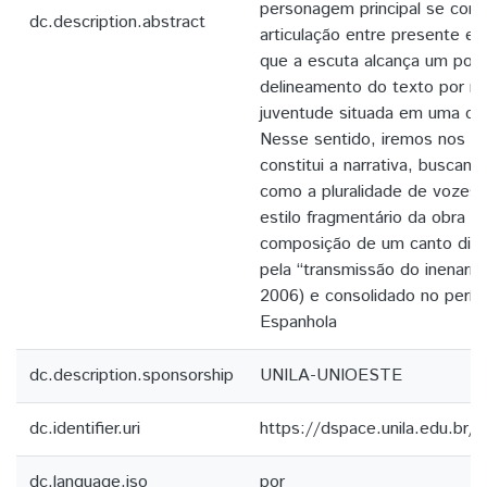
personagem principal se con
dc.description.abstract
articulação entre presente e
que a escuta alcança um posi
delineamento do texto por m
juventude situada em uma con
Nesse sentido, iremos nos at
constitui a narrativa, buscan
como a pluralidade de vozes
estilo fragmentário da obra –
composição de um canto diss
pela “transmissão do inenarr
2006) e consolidado no perío
Espanhola
dc.description.sponsorship
UNILA­-UNIOESTE
dc.identifier.uri
https://dspace.unila.edu.br
dc.language.iso
por