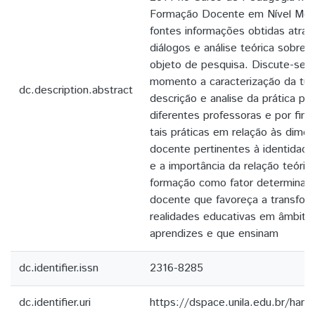
Formação Docente em Nível Médi
fontes informações obtidas atra
diálogos e análise teórica sobre 
objeto de pesquisa. Discute-se 
momento a caracterização da tur
dc.description.abstract
descrição e analise da prática p
diferentes professoras e por fim 
tais práticas em relação às dim
docente pertinentes à identidade,
e a importância da relação teóric
formação como fator determinant
docente que favoreça a transfor
realidades educativas em âmbito 
aprendizes e que ensinam
dc.identifier.issn
2316-8285
dc.identifier.uri
https://dspace.unila.edu.br/ha