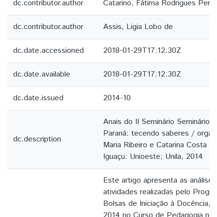
dc.contributor.author
Catarino, Fátima Rodrigues Perei
dc.contributor.author
Assis, Ligia Lobo de
dc.date.accessioned
2018-01-29T17:12:30Z
dc.date.available
2018-01-29T17:12:30Z
dc.date.issued
2014-10
Anais do II Seminário Seminário 
Paraná: tecendo saberes / organ
dc.description
Maria Ribeiro e Catarina Costa 
Iguaçu: Unioeste; Unila, 2014
Este artigo apresenta as análises 
atividades realizadas pelo Progra
Bolsas de Iniciação à Docência, 
2014 no Curso de Pedagogia no 