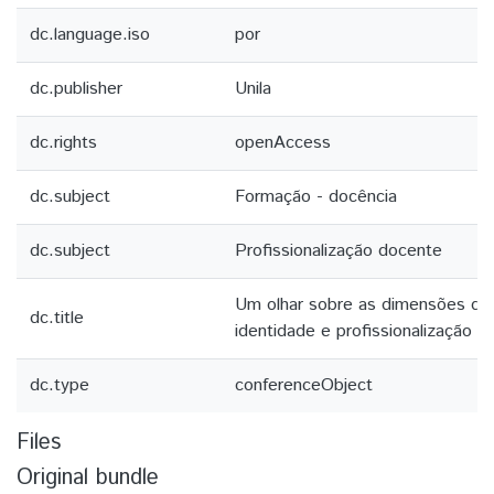
dc.language.iso
por
dc.publisher
Unila
dc.rights
openAccess
dc.subject
Formação - docência
dc.subject
Profissionalização docente
Um olhar sobre as dimensões da
dc.title
identidade e profissionalização
dc.type
conferenceObject
Files
Original bundle