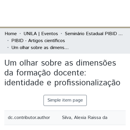
(current)
Log In
Communities & Collections
Home
UNILA | Eventos
Seminário Estadual PIBID do Paraná: tecendo saberes (PIBID)
PIBID - Artigos científicos
All of DSpace
Um olhar sobre as dimensões da formação docente: identidade e profissionalização
Statistics
Um olhar sobre as dimensões
da formação docente:
identidade e profissionalização
Simple item page
dc.contributor.author
Silva, Alexia Raissa da