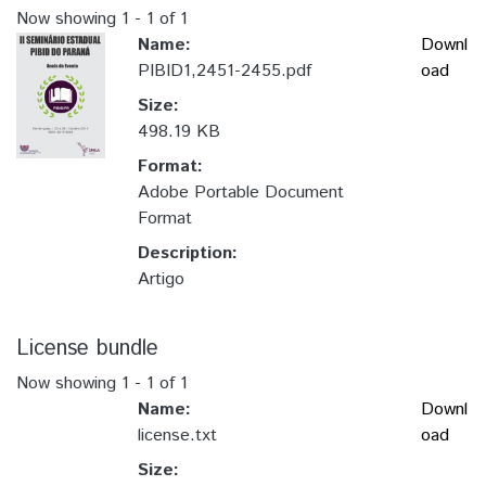
Now showing
1 - 1 of 1
Name:
Downl
PIBID1,2451-2455.pdf
oad
Size:
498.19 KB
Format:
Adobe Portable Document
Format
Description:
Artigo
License bundle
Now showing
1 - 1 of 1
Name:
Downl
license.txt
oad
Size: