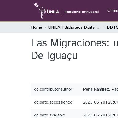
Commu
Home
UNILA | Biblioteca Digital de Trabalhos de Conclusão de Curso
BDTC
Las Migraciones: u
De Iguaçu
dc.contributor.author
Peña Ramirez, Pao
dc.date.accessioned
2023-06-20T20:0
dc.date.available
2023-06-20T20:0