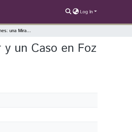
Log In
Las Migraciones: una Mirada Interdisciplinar y un Caso en Foz De Iguaçu
ar y un Caso en Foz