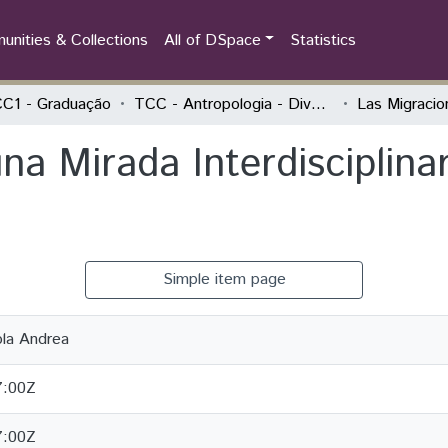
nities & Collections
All of DSpace
Statistics
C1 - Graduação
TCC - Antropologia - Diversidade Cultural Latino-Americana
na Mirada Interdisciplin
Simple item page
la Andrea
7:00Z
7:00Z