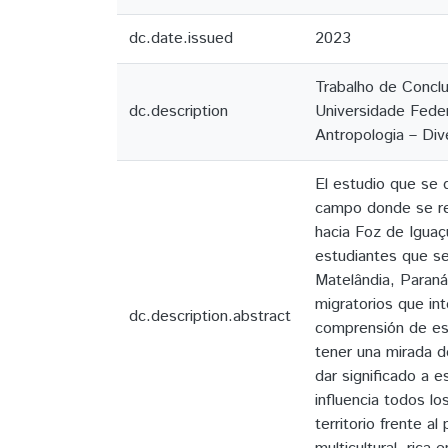
dc.date.issued
2023
Trabalho de Conclu
dc.description
Universidade Feder
Antropologia – Div
El estudio que se 
campo donde se rec
hacia Foz de Iguaç
estudiantes que s
Matelândia, Paraná
migratorios que in
dc.description.abstract
comprensión de est
tener una mirada de
dar significado a 
influencia todos lo
territorio frente 