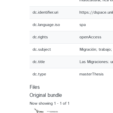
multicultural, rica
dc.identifier.uri
https://dspace.un
dc.language.iso
spa
dc.rights
openAccess
dc.subject
Migración; trabajo
dc.title
Las Migraciones: u
dc.type
masterThesis
Files
Original bundle
Now showing
1 - 1 of 1