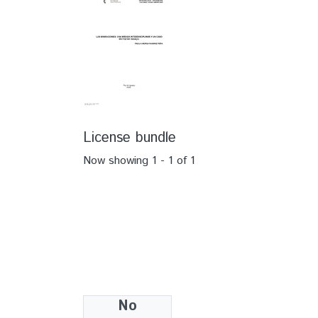
License bundle
Now showing
1 - 1 of 1
No
Collections