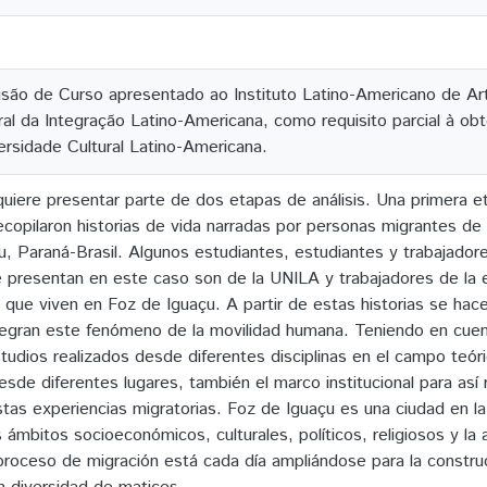
são de Curso apresentado ao Instituto Latino-Americano de Arte
al da Integração Latino-Americana, como requisito parcial à ob
ersidade Cultural Latino-Americana.
quiere presentar parte de dos etapas de análisis. Una primera e
opilaron historias de vida narradas por personas migrantes de
u, Paraná-Brasil. Algunos estudiantes, estudiantes y trabajador
e presentan en este caso son de la UNILA y trabajadores de l
 que viven en Foz de Iguaçu. A partir de estas historias se hace
tegran este fenómeno de la movilidad humana. Teniendo en cuent
udios realizados desde diferentes disciplinas en el campo teóri
sde diferentes lugares, también el marco institucional para así r
estas experiencias migratorias. Foz de Iguaçu es una ciudad en l
s ámbitos socioeconómicos, culturales, políticos, religiosos y la
al proceso de migración está cada día ampliándose para la constr