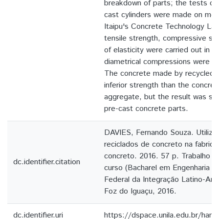
breakdown of parts; the tests o
cast cylinders were made on mech
Itaipu's Concrete Technology Labo
tensile strength, compressive st
of elasticity were carried out in
diametrical compressions were car
The concrete made by recycled
inferior strength than the concre
aggregate, but the result was suff
pre-cast concrete parts.
DAVIES, Fernando Souza. Utiliza
reciclados de concreto na fabric
concreto. 2016. 57 p. Trabalho d
dc.identifier.citation
curso (Bacharel em Engenharia Ci
Federal da Integração Latino-Am
Foz do Iguaçu, 2016.
dc.identifier.uri
https://dspace.unila.edu.br/ha