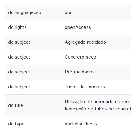
dc.language.iso
por
dc.rights
openAccess
dc.subject
Agregado reciclado
dc.subject
Concreto seco
dc.subject
Pré-moldados
dc.subject
Tubos de concreto
Utilização de agregadores recicl
dc.title
fabricação de tubos de concreto
dc.type
bachelorThesis