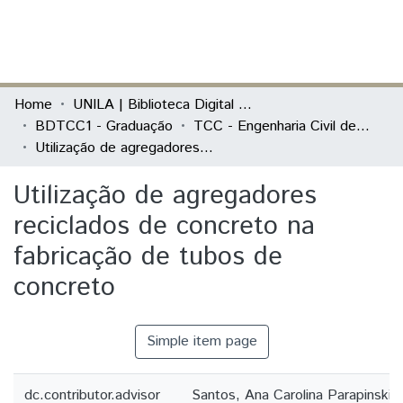
(current)
Log In
Communities & Collections
Home
UNILA | Biblioteca Digital de Trabalhos de Conclusão de Curso
BDTCC1 - Graduação
TCC - Engenharia Civil de Infraestrutura
All of DSpace
Utilização de agregadores reciclados de concreto na fabricação de tubos de concreto
Statistics
Utilização de agregadores
reciclados de concreto na
fabricação de tubos de
concreto
Simple item page
dc.contributor.advisor
Santos, Ana Carolina Parapinski 