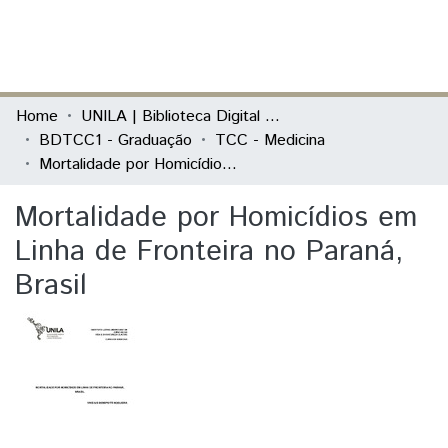
(current)
Log In
Communities & Collections
Home
UNILA | Biblioteca Digital de Trabalhos de Conclusão de Curso
BDTCC1 - Graduação
TCC - Medicina
All of DSpace
Mortalidade por Homicídios em Linha de Fronteira no Paraná, Brasil
Statistics
Mortalidade por Homicídios em
Linha de Fronteira no Paraná,
Brasil