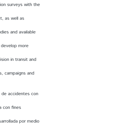
ion surveys with the
, as well as
dies and available
o develop more
sion in transit and
ls, campaigns and
en de accidentes con
a con fines
sarrollada por medio