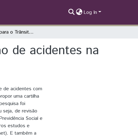
Log In
A Educação para o Trânsito como prevenção de acidentes na cidade de Foz do Iguaçu - PR
o de acidentes na
ume de acidentes com
opor uma cartilha
pesquisa foi
 seja, de revisão
Previdência Social e
tros estudos e
rnet). E também a