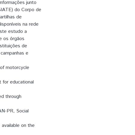
informações junto
SIATE) do Corpo de
rtilhas de
isponíveis na rede
este estudo a
e os órgãos
nstituições de
, campanhas e
 of motorcycle
 for educational
ed through
RAN-PR, Social
 available on the