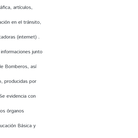
fica, artículos,
ión en el tránsito,
adoras (internet) .
 informaciones junto
de Bomberos, así
o, producidas por
 Se evidencia con
los órganos
Educación Básica y