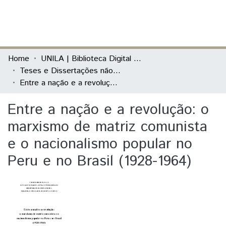
(current)
Log In
Communities & Collections
Home
UNILA | Biblioteca Digital de Dissertações e Teses
Teses e Dissertações não defendidas na Unila
All of DSpace
Entre a nação e a revolução: o marxismo de matriz comunista e o nacionalismo popular no Peru e no Brasil (1928-1964)
Statistics
Entre a nação e a revolução: o
marxismo de matriz comunista
e o nacionalismo popular no
Peru e no Brasil (1928-1964)