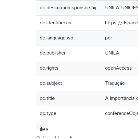
dc.description.sponsorship
UNILA­-UNIOE
dc.identifier.uri
https://dspace
dc.language.iso
por
dc.publisher
UNILA
dc.rights
openAccess
dc.subject
Tradução
dc.title
A importância 
dc.type
conferenceObj
Files