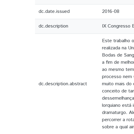
dc.date.issued
2016-08
dc.description
IX Congresso B
Este trabalho o
realizada na U
Bodas de Sangr
a fim de melho
ao mesmo tempo
processo nem se
dc.description.abstract
muito mais do 
conceito de tar
dessemelhança 
lorquiano está
dramaturgo. Al
percorrer a rot
sobre a qual ai