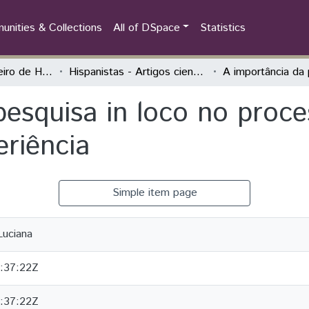
nities & Collections
All of DSpace
Statistics
Congresso Brasileiro de Hispanistas
Hispanistas - Artigos científicos
pesquisa in loco no proce
eriência
Simple item page
uciana
:37:22Z
:37:22Z