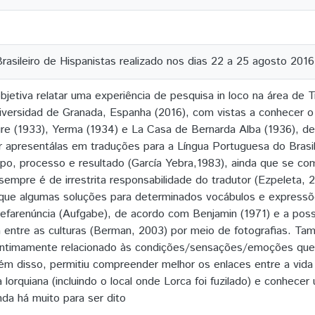
rasileiro de Hispanistas realizado nos dias 22 a 25 agosto 2016
bjetiva relatar uma experiência de pesquisa in loco na área de T
niversidad de Granada, Espanha (2016), com vistas a conhecer 
e (1933), Yerma (1934) e La Casa de Bernarda Alba (1936), de
r apresentálas em traduções para a Língua Portuguesa do Brasi
, processo e resultado (García Yebra,1983), ainda que se co
mpre é de irrestrita responsabilidade do tradutor (Ezpeleta, 20
que algumas soluções para determinados vocábulos e expressões 
efarenúncia (Aufgabe), de acordo com Benjamin (1971) e a possib
entre as culturas (Berman, 2003) por meio de fotografias. T
 intimamente relacionado às condições/sensações/emoções que 
ém disso, permitiu compreender melhor os enlaces entre a vida
a lorquiana (incluindo o local onde Lorca foi fuzilado) e conhece
nda há muito para ser dito