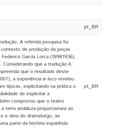
pt_BR
radução. A referida pesquisa foi
o contexto de produção da peças
 Federico García Lorca (18981936),
l. Considerando que a tradução é,
mpreenda que o resultado deste
07), a experiência in loco revelou
típicas, explicitando na prática o
pt_BR
ilidade de explicitar a
ambém comprovou que o teatro
a terra andaluza proporcionara ao
 e a obra do dramaturgo, ao
r uma parte da história espanhola