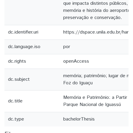
que impacta distintos públicos, v
memória e história do aeroporto 
preservação e conservação.
dc.identifier.uri
https://dspace.unila.edu.br/ha
dc.language.iso
por
dc.rights
openAccess
memória; patrimônio; lugar de me
dc.subject
Foz do Iguaçu
Memória e Patrimônio: a Partir 
dc.title
Parque Nacional de Iguassú
dc.type
bachelorThesis