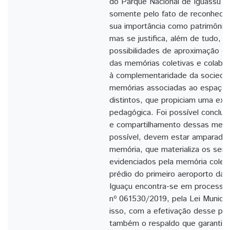
do Parque Nacional de Iguassú não
somente pelo fato de reconhecer 
sua importância como patrimônio h
mas se justifica, além de tudo, pe
possibilidades de aproximação e
das memórias coletivas e colab
à complementaridade da sociedad
memórias associadas ao espaço
distintos, que propiciam uma exp
pedagógica. Foi possível conclui
e compartilhamento dessas memó
possível, devem estar amparados
memória, que materializa os sent
evidenciados pela memória coleti
prédio do primeiro aeroporto da 
Iguaçu encontra-se em process
nº 061530/2019, pela Lei Municip
isso, com a efetivação desse pro
também o respaldo que garantirá