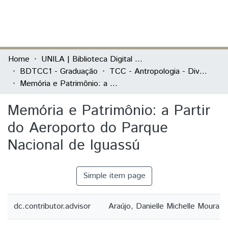
(current)
Log In
Communities & Collections
Home
UNILA | Biblioteca Digital de Trabalhos de Conclusão de Curso
BDTCC1 - Graduação
TCC - Antropologia - Diversidade Cultural Latino-Americana
All of DSpace
Memória e Patrimônio: a Partir do Aeroporto do Parque Nacional de Iguassú
Statistics
Memória e Patrimônio: a Partir
do Aeroporto do Parque
Nacional de Iguassú
Simple item page
dc.contributor.advisor
Araújo, Danielle Michelle Moura d