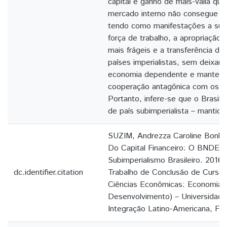
capital e ganho de mais-valia que
mercado interno não consegue m
tendo como manifestações a sup
força de trabalho, a apropriação 
mais frágeis e a transferência de 
países imperialistas, sem deixar
economia dependente e manten
cooperação antagônica com os paí
Portanto, infere-se que o Brasil 
de país subimperialista – mantida 
SUZIM, Andrezza Caroline Bonke
Do Capital Financeiro: O BNDES
Subimperialismo Brasileiro. 2016.
dc.identifier.citation
Trabalho de Conclusão de Curso
Ciências Econômicas: Economia, 
Desenvolvimento) – Universidade
Integração Latino-Americana, Foz