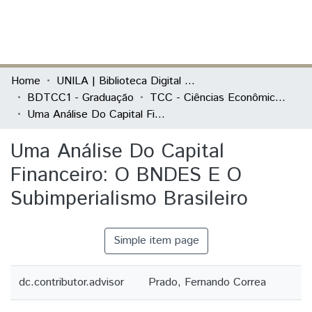
(current)
Log In
Communities & Collections
Home
UNILA | Biblioteca Digital de Trabalhos de Conclusão de Curso
BDTCC1 - Graduação
TCC - Ciências Econômicas - Economia, Integração e Desenvolvimento
All of DSpace
Uma Análise Do Capital Financeiro: O BNDES E O Subimperialismo Brasileiro
Statistics
Uma Análise Do Capital
Financeiro: O BNDES E O
Subimperialismo Brasileiro
Simple item page
dc.contributor.advisor
Prado, Fernando Correa