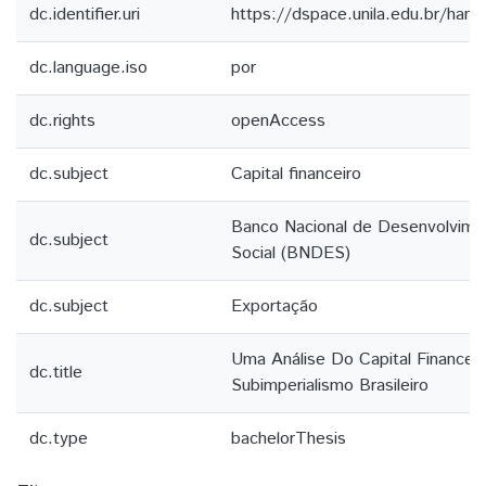
dc.identifier.uri
https://dspace.unila.edu.br/ha
dc.language.iso
por
dc.rights
openAccess
dc.subject
Capital financeiro
Banco Nacional de Desenvolvim
dc.subject
Social (BNDES)
dc.subject
Exportação
Uma Análise Do Capital Finance
dc.title
Subimperialismo Brasileiro
dc.type
bachelorThesis