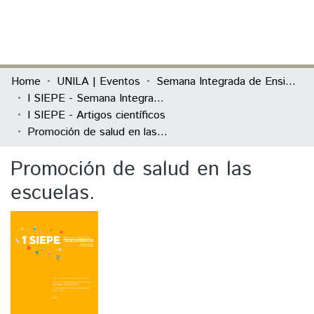
(current)
Log In
Communities & Collections
Home
UNILA | Eventos
Semana Integrada de Ensino, Pesquisa e Extensão (SIEPE)
I SIEPE - Semana Integrada de Ensino, Pesquisa e Extensão
All of DSpace
I SIEPE - Artigos científicos
Promoción de salud en las escuelas.
Statistics
Promoción de salud en las
escuelas.