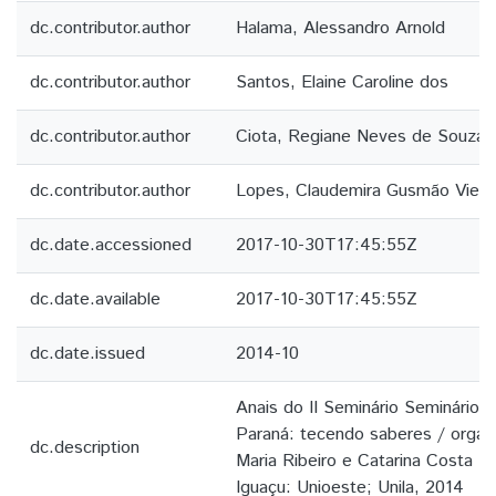
dc.contributor.author
Halama, Alessandro Arnold
dc.contributor.author
Santos, Elaine Caroline dos
dc.contributor.author
Ciota, Regiane Neves de Souza
dc.contributor.author
Lopes, Claudemira Gusmão Vieir
dc.date.accessioned
2017-10-30T17:45:55Z
dc.date.available
2017-10-30T17:45:55Z
dc.date.issued
2014-10
Anais do II Seminário Seminário 
Paraná: tecendo saberes / organ
dc.description
Maria Ribeiro e Catarina Costa 
Iguaçu: Unioeste; Unila, 2014