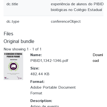
dc.title
experiência de alunos do PIBID
biológicas no Colégio Estadual P
dc.type
conferenceObject
Files
Original bundle
Now showing
1 - 1 of 1
Name:
Downl
PIBID1,1342-1346.pdf
oad
Size:
482.44 KB
Format:
Adobe Portable Document
Format
Description:
Artigo de evento