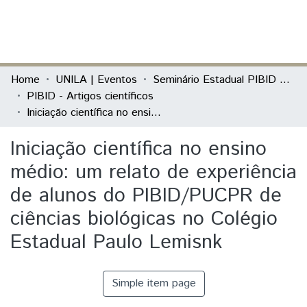
(current)
Log In
Communities & Collections
Home
UNILA | Eventos
Seminário Estadual PIBID do Paraná: tecendo saberes (PIBID)
PIBID - Artigos científicos
All of DSpace
Iniciação científica no ensino médio: um relato de experiência de alunos do PIBID/PUCPR de ciências biológicas no Colégio Estadual Paulo Lemisnk
Statistics
Iniciação científica no ensino
médio: um relato de experiência
de alunos do PIBID/PUCPR de
ciências biológicas no Colégio
Estadual Paulo Lemisnk
Simple item page