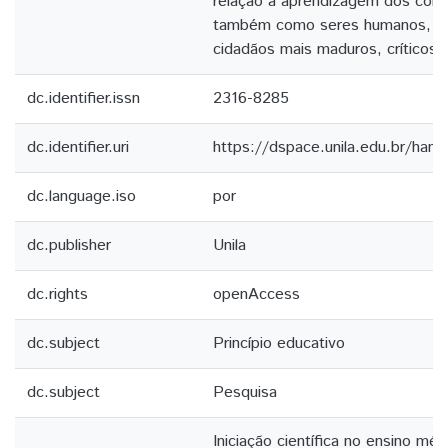
relação à aprendizagem dos con
também como seres humanos, t
cidadãos mais maduros, críticos
dc.identifier.issn
2316-8285
dc.identifier.uri
https://dspace.unila.edu.br/ha
dc.language.iso
por
dc.publisher
Unila
dc.rights
openAccess
dc.subject
Princípio educativo
dc.subject
Pesquisa
Iniciação científica no ensino méd