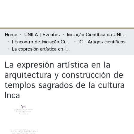
(current)
Log In
Communities & Collections
Home
UNILA | Eventos
Iniciação Científica da UNILA (IC)
I Encontro de Iniciação Científica e de Extensão da Unila "Conhecer e Transformar"
IC - Artigos científicos
All of DSpace
La expresión artística en la arquitectura y construcción de templos sagrados de la cultura Inca
Statistics
La expresión artística en la
arquitectura y construcción de
templos sagrados de la cultura
Inca