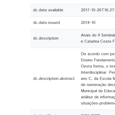
dc.date.available
2017-10-26T16:27
dc.date.issued
2014-10
Anais do II Seminá
dc.description
e Catarina Costa 
De acordo com pes
Ensino Fundamenta
Desta forma, o tex
Interdisciplinar:
dc.description.abstract
ano C, da Escola M
de numeração decim
Municipal da Educa
análise de informa
situações-problem