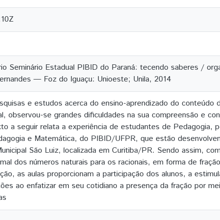
:10Z
rio Seminário Estadual PIBID do Paraná: tecendo saberes / org
Fernandes — Foz do Iguaçu: Unioeste; Unila, 2014
quisas e estudos acerca do ensino-aprendizado do conteúdo de
l, observou-se grandes dificuldades na sua compreensão e cont
to a seguir relata a experiência de estudantes de Pedagogia, 
 Pedagogia e Matemática, do PIBID/UFPR, que estão desenvolve
unicipal São Luiz, localizada em Curitiba/PR. Sendo assim, com
al dos números naturais para os racionais, em forma de fração,
ção, as aulas proporcionam a participação dos alunos, a estimul
ções ao enfatizar em seu cotidiano a presença da fração por meio
as