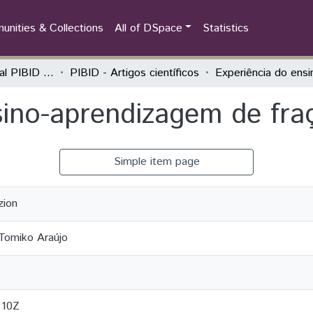
nities & Collections
All of DSpace
Statistics
Seminário Estadual PIBID do Paraná: tecendo saberes (PIBID)
PIBID - Artigos científicos
sino-aprendizagem de fra
Simple item page
zion
 Tomiko Araújo
:10Z