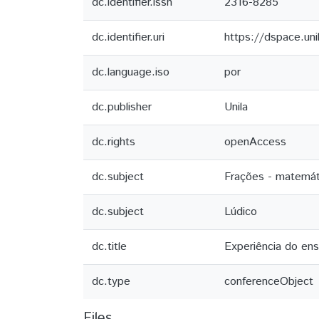
dc.identifier.issn
2316-8285
dc.identifier.uri
https://dspace.un
dc.language.iso
por
dc.publisher
Unila
dc.rights
openAccess
dc.subject
Frações - matemát
dc.subject
Lúdico
dc.title
Experiência do en
dc.type
conferenceObject
Files