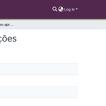
Log In
Experiência do ensino-aprendizagem de frações
ções