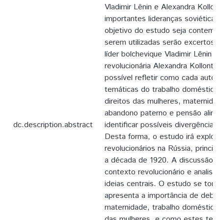
Vladimir Lênin e Alexandra Kollon
importantes lideranças soviética
objetivo do estudo seja contempl
serem utilizadas serão excertos 
líder bolchevique Vladimir Lênin
revolucionária Alexandra Kollonta
possível refletir como cada autor
temáticas do trabalho doméstico
direitos das mulheres, maternidad
abandono paterno e pensão alimen
dc.description.abstract
identificar possíveis divergências
Desta forma, o estudo irá explor
revolucionários na Rússia, princi
a década de 1920. A discussão s
contexto revolucionário e analisa
ideias centrais. O estudo se torn
apresenta a importância de deb
maternidade, trabalho doméstico,
das mulheres, e como estes tem