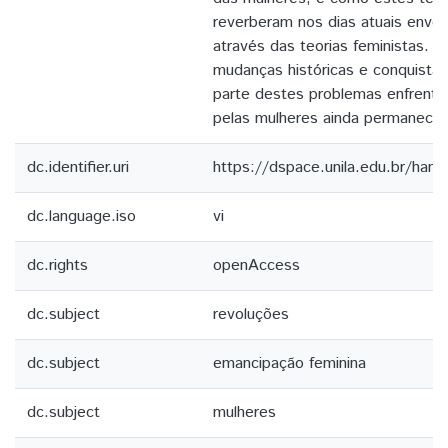
reverberam nos dias atuais envol
através das teorias feministas. 
mudanças históricas e conquistas 
parte destes problemas enfrenta
pelas mulheres ainda permanece
dc.identifier.uri
https://dspace.unila.edu.br/ha
dc.language.iso
vi
dc.rights
openAccess
dc.subject
revoluções
dc.subject
emancipação feminina
dc.subject
mulheres