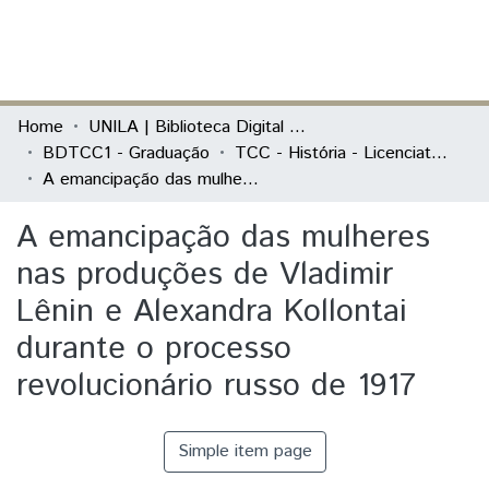
(current)
Log In
Communities & Collections
Home
UNILA | Biblioteca Digital de Trabalhos de Conclusão de Curso
BDTCC1 - Graduação
TCC - História - Licenciatura
All of DSpace
A emancipação das mulheres nas produções de Vladimir Lênin e Alexandra Kollontai durante o processo revolucionário russo de 1917
Statistics
A emancipação das mulheres
nas produções de Vladimir
Lênin e Alexandra Kollontai
durante o processo
revolucionário russo de 1917
Simple item page