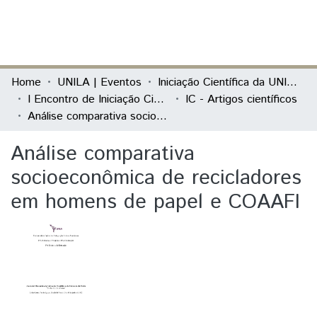
(current)
Log In
Communities & Collections
Home
UNILA | Eventos
Iniciação Científica da UNILA (IC)
I Encontro de Iniciação Científica e de Extensão da Unila "Conhecer e Transformar"
IC - Artigos científicos
All of DSpace
Análise comparativa socioeconômica de recicladores em homens de papel e COAAFI
Statistics
Análise comparativa
socioeconômica de recicladores
em homens de papel e COAAFI