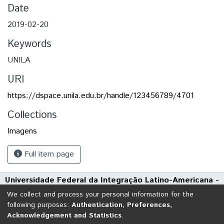
Date
2019-02-20
Keywords
UNILA
URI
https://dspace.unila.edu.br/handle/123456789/4701
Collections
Imagens
Full item page
Universidade Federal da Integração Latino-Americana -
UNILA
We collect and process your personal information for the
Avenida Tarquínio Joslin dos Santos, 1000 - Polo Universitário
following purposes:
Authentication, Preferences,
Acknowledgement and Statistics
.
CEP: 85870-650 | Foz do Iguaçu - Paraná