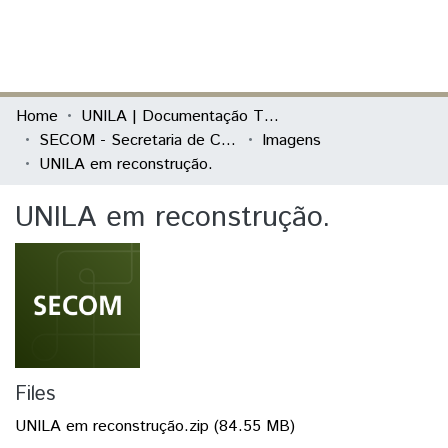
(current)
Log In
Communities & Collections
Home
UNILA | Documentação Técnica
SECOM - Secretaria de Comunicação Social
Imagens
All of DSpace
UNILA em reconstrução.
Statistics
UNILA em reconstrução.
Files
UNILA em reconstrução.zip
(84.55 MB)