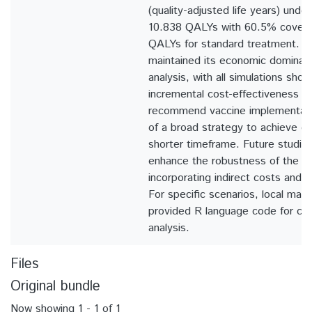
(quality-adjusted life years) unde
10.838 QALYs with 60.5% covera
QALYs for standard treatment. T
maintained its economic dominance
analysis, with all simulations sho
incremental cost-effectiveness v
recommend vaccine implementatio
of a broad strategy to achieve co
shorter timeframe. Future studie
enhance the robustness of the cu
incorporating indirect costs and 
For specific scenarios, local ma
provided R language code for cos
analysis.
Files
Original bundle
Now showing
1 - 1 of 1