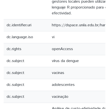
gestores locales pueden utilizar 
lenguaje R proporcionado para el 
efectividad.
dc.identifier.uri
https://dspace.unila.edu.br/ha
dc.language.iso
vi
dc.rights
openAccess
dc.subject
vírus da dengue
dc.subject
vacinas
dc.subject
adolescentes
dc.subject
vacinação
Análise de custo-efetividade da