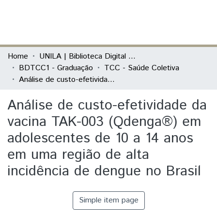
(current)
Log In
Communities & Collections
Home
UNILA | Biblioteca Digital de Trabalhos de Conclusão de Curso
BDTCC1 - Graduação
TCC - Saúde Coletiva
All of DSpace
Análise de custo-efetividade da vacina TAK-003 (Qdenga®) em adolescentes de 10 a 14 anos em uma região de alta incidência de dengue no Brasil
Statistics
Análise de custo-efetividade da
vacina TAK-003 (Qdenga®) em
adolescentes de 10 a 14 anos
em uma região de alta
incidência de dengue no Brasil
Simple item page