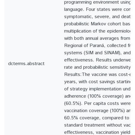
programming environment using 
language. Four states were consi
symptomatic, severe, and death)
probabilistic Markov cohort base
multiplication of the epidemiologi
with both annual averages from t
Regional of Paraná, collected fro
systems (SIM and SINAM), and va
effectiveness. Results underwent
dcterms.abstract
rate and probabilistic sensitivity a
Results:The vaccine was cost-eff
years, with cost savings starting
of strategy implementation under
adherence (100% coverage) and p
(60.5%). Per capita costs were R
vaccination coverage (100%) and
60.5% coverage, compared to R$
standard treatment without vaccin
effectiveness, vaccination yield