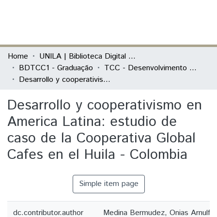
(current)
Log In
Communities & Collections
Home
UNILA | Biblioteca Digital de Trabalhos de Conclusão de Curso
BDTCC1 - Graduação
TCC - Desenvolvimento Rural e Segurança Alimentar
All of DSpace
Desarrollo y cooperativismo en America Latina: estudio de caso de la Cooperativa Global Cafes en el Huila - Colombia
Statistics
Desarrollo y cooperativismo en
America Latina: estudio de
caso de la Cooperativa Global
Cafes en el Huila - Colombia
Simple item page
dc.contributor.author
Medina Bermudez, Onias Arnulfo