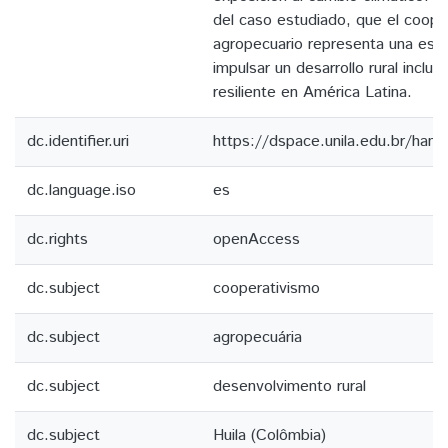
del caso estudiado, que el coope
agropecuario representa una estr
impulsar un desarrollo rural inclus
resiliente en América Latina.
dc.identifier.uri
https://dspace.unila.edu.br/ha
dc.language.iso
es
dc.rights
openAccess
dc.subject
cooperativismo
dc.subject
agropecuária
dc.subject
desenvolvimento rural
dc.subject
Huila (Colômbia)