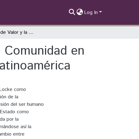
Log In
El Concepto de Valor y la Abstracción de la Comunidad en John Locke: una Lectura desde K. Marx y Latinoamérica
la Comunidad en
atinoamérica
n Locke como
ión de la
isión del ser humano
l Estado como
da por la
rmándose así la
ambio entre