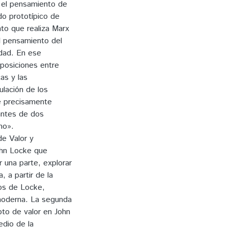
n el pensamiento de
o prototípico de
nto que realiza Marx
l pensamiento del
idad. En ese
 posiciones entre
as y las
ulación de los
e precisamente
antes de dos
mo».
de Valor y
John Locke que
r una parte, explorar
 a partir de la
cos de Locke,
 moderna. La segunda
pto de valor en John
dio de la