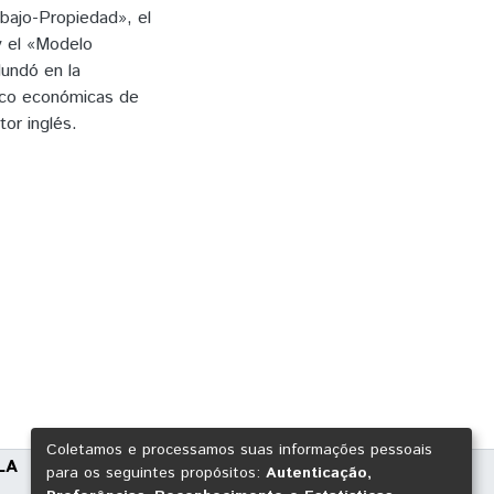
abajo-Propiedad», el
y el «Modelo
dundó en la
tico económicas de
or inglés.
Coletamos e processamos suas informações pessoais
LA
para os seguintes propósitos:
Autenticação,