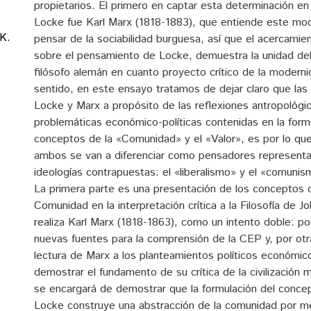
propietarios. El primero en captar esta determinación e
Locke fue Karl Marx (1818-1883), que entiende este mod
K.
pensar de la sociabilidad burguesa, así que el acercamie
sobre el pensamiento de Locke, demuestra la unidad de
filósofo alemán en cuanto proyecto crítico de la modern
sentido, en este ensayo tratamos de dejar claro que las
Locke y Marx a propósito de las reflexiones antropológic
problemáticas económico-políticas contenidas en la form
conceptos de la «Comunidad» y el «Valor», es por lo qu
ambos se van a diferenciar como pensadores represent
ideologías contrapuestas: el «liberalismo» y el «comunis
La primera parte es una presentación de los conceptos 
Comunidad en la interpretación crítica a la Filosofía de 
realiza Karl Marx (1818-1863), como un intento doble: po
nuevas fuentes para la comprensión de la CEP y, por otra,
lectura de Marx a los planteamientos políticos económi
demostrar el fundamento de su crítica de la civilización
se encargará de demostrar que la formulación del conce
Locke construye una abstracción de la comunidad por me