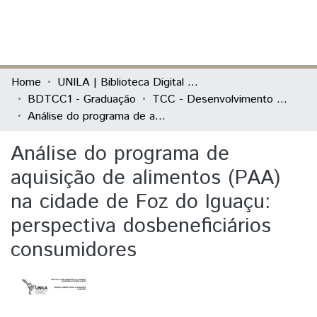
(current)
Log In
Communities & Collections
Home
UNILA | Biblioteca Digital de Trabalhos de Conclusão de Curso
BDTCC1 - Graduação
TCC - Desenvolvimento Rural e Segurança Alimentar
All of DSpace
Análise do programa de aquisição de alimentos (PAA) na cidade de Foz do Iguaçu: perspectiva dosbeneficiários consumidores
Statistics
Análise do programa de
aquisição de alimentos (PAA)
na cidade de Foz do Iguaçu:
perspectiva dosbeneficiários
consumidores