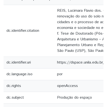
REIS, Lucimara Flavio dos. O
renovação do uso do solo no
cidades e o processo de acum
economia e sociedade no esp
dc.identifier.citation
f. Tese de Doutorado (Pós-
Arquitetura e Urbanismo – Ár
Planejamento Urbano e Region
São Paulo (USP), São Paulo,
dc.identifier.uri
https://dspace.unila.edu.br
dc.language.iso
por
dc.rights
openAccess
dc.subject
Produção do espaço