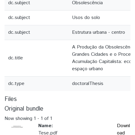
dc.subject
Obsolescência
dc.subject
Usos do solo
dc.subject
Estrutura urbana - centro
A Produção da Obsolescênci
Grandes Cidades e o Process
dc.title
Acumulação Capitalista: eco
espaço urbano
dc.type
doctoralThesis
Files
Original bundle
Now showing
1 - 1 of 1
Name:
Downl
Tese.pdf
oad