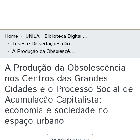
(current)
Log In
Communities & Collections
Home
UNILA | Biblioteca Digital de Dissertações e Teses
Teses e Dissertações não defendidas na Unila
All of DSpace
A Produção da Obsolescência nos Centros das Grandes Cidades e o Processo Social de Acumulação Capitalista: economia e sociedade no espaço urbano
Statistics
A Produção da Obsolescência
nos Centros das Grandes
Cidades e o Processo Social de
Acumulação Capitalista:
economia e sociedade no
espaço urbano
Simple item page