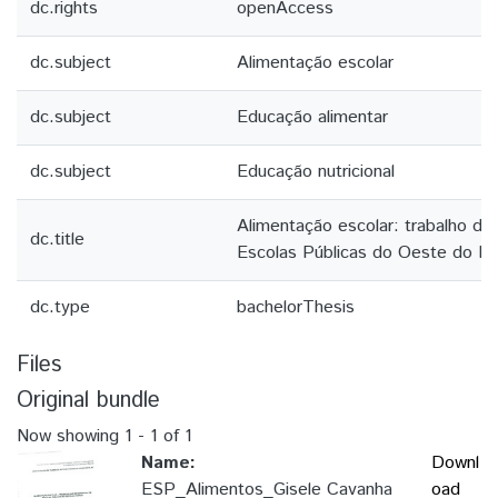
dc.rights
openAccess
dc.subject
Alimentação escolar
dc.subject
Educação alimentar
dc.subject
Educação nutricional
Alimentação escolar: trabalho d
dc.title
Escolas Públicas do Oeste do Pa
dc.type
bachelorThesis
Files
Original bundle
Now showing
1 - 1 of 1
Name:
Downl
ESP_Alimentos_Gisele Cavanha
oad