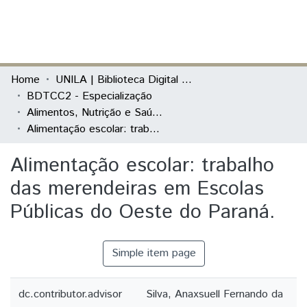
(current)
Log In
Communities & Collections
Home
UNILA | Biblioteca Digital de Trabalhos de Conclusão de Curso
BDTCC2 - Especialização
All of DSpace
Alimentos, Nutrição e Saúde no Espaço Escolar
Alimentação escolar: trabalho das merendeiras em Escolas Públicas do Oeste do Paraná.
Statistics
Alimentação escolar: trabalho
das merendeiras em Escolas
Públicas do Oeste do Paraná.
Simple item page
dc.contributor.advisor
Silva, Anaxsuell Fernando da