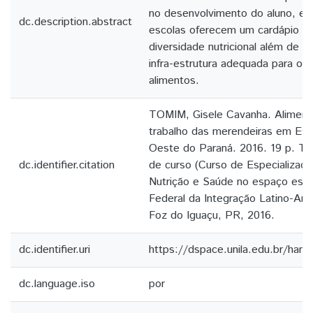
no desenvolvimento do aluno, en
dc.description.abstract
escolas oferecem um cardápio c
diversidade nutricional além de 
infra-estrutura adequada para o
alimentos.
TOMIM, Gisele Cavanha. Aliment
trabalho das merendeiras em Esc
Oeste do Paraná. 2016. 19 p. Tr
dc.identifier.citation
de curso (Curso de Especializaç
Nutrição e Saúde no espaço escol
Federal da Integração Latino-Am
Foz do Iguaçu, PR, 2016.
dc.identifier.uri
https://dspace.unila.edu.br/ha
dc.language.iso
por