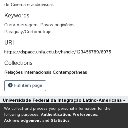
de Cinema e audiovisual.
Keywords
Curta-metragem. Povos originários.
Paraguay/Cortometraje.
URI
https://dspace.unila.edu.br/handle/123456789/6975
Collections
Relações Internacionais Contemporâneas
Full item page
Universidade Federal da Integração Latino-Americana -
UNILA
We collect and process your personal information for the
Avenida Tarquínio Joslin dos Santos, 1000 - Polo Universitário
following purposes:
Authentication, Preferences,
Acknowledgement and Statistics
.
CEP: 85870-650 | Foz do Iguaçu - Paraná