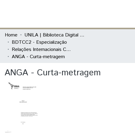
(current)
Log In
Communities & Collections
Home
UNILA | Biblioteca Digital de Trabalhos de Conclusão de Curso
BDTCC2 - Especialização
All of DSpace
Relações Internacionais Contemporâneas
ANGA - Curta-metragem
Statistics
ANGA - Curta-metragem