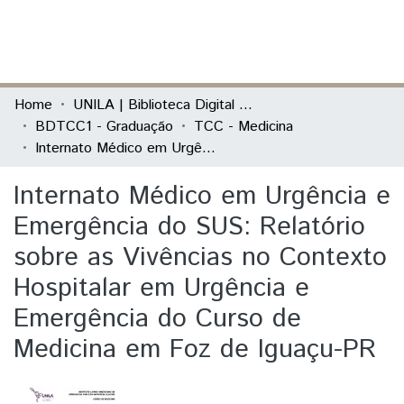
(current)
Log In
Communities & Collections
Home
UNILA | Biblioteca Digital de Trabalhos de Conclusão de Curso
BDTCC1 - Graduação
TCC - Medicina
All of DSpace
Internato Médico em Urgência e Emergência do SUS: Relatório sobre as Vivências no Contexto Hospitalar em Urgência e Emergência do Curso de Medicina em Foz de Iguaçu-PR
Statistics
Internato Médico em Urgência e
Emergência do SUS: Relatório
sobre as Vivências no Contexto
Hospitalar em Urgência e
Emergência do Curso de
Medicina em Foz de Iguaçu-PR