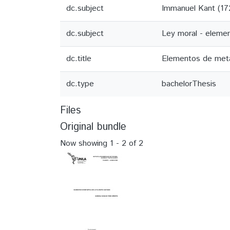
dc.subject
Immanuel Kant (172
dc.subject
Ley moral - eleme
dc.title
Elementos de metaé
dc.type
bachelorThesis
Files
Original bundle
Now showing
1 - 2 of 2