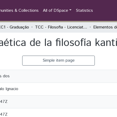
nities & Collections
All of DSpace
Statistics
C1 - Graduação
TCC - Filosofia - Licenciatura
tica de la filosofía kant
Simple item page
es dos
lo Ignacio
:47Z
:47Z