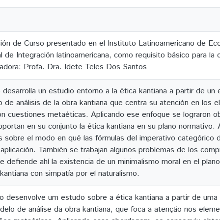
ión de Curso presentado en el Instituto Latinoamericano de Eco
 de Integración latinoamericana, como requisito básico para la o
ntadora: Profa. Dra. Idete Teles Dos Santos
 desarrolla un estudio entorno a la ética kantiana a partir de u
 de análisis de la obra kantiana que centra su atención en los
on cuestiones metaéticas. Aplicando ese enfoque se lograron 
portan en su conjunto la ética kantiana en su plano normativo. 
s sobre el modo en qué las fórmulas del imperativo categórico
 aplicación. También se trabajan algunos problemas de los com
e defiende ahí la existencia de un minimalismo moral en el plan
a kantiana con simpatía por el naturalismo.
o desenvolve um estudo sobre a ética kantiana a partir de um
lo de análise da obra kantiana, que foca a atenção nos elem