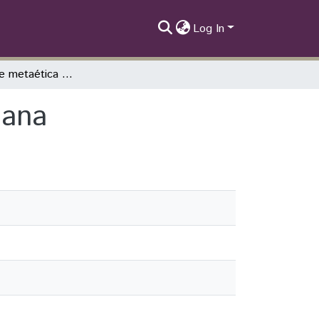
Log In
Elementos de metaética de la filosofía kantiana
iana