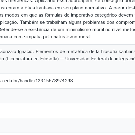
ões metaéticas. Aplicando essa abordagem, se conseguiu obter
stentam a ética kantiana em seu plano normativo. A partir des
os modos em que as fórmulas do imperativo categórico devem 
 aplicação. Também se trabalham alguns problemas dos compro
efende-se a existência de um minimalismo moral no nível meto
antiana com simpatia pelo naturalismo moral
alo Ignacio. Elementos de metaética de la filosofía kantiana.
n (Licenciatura en Filosofía) ─ Universidad Federal de integraci
ila.edu.br/handle/123456789/4298