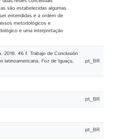
 duas redes conceituais
tas são estabelecidas algumas
ser entendidas e a ordem de
missos metodológicos e
dológico e uma interpretação
 2018. 46 f. Trabajo de Conclusión
ón latinoamericana, Foz de Iguaçu,
pt_BR
pt_BR
pt_BR