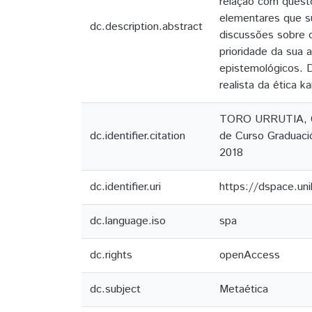
relação com quest
elementares que su
dc.description.abstract
discussões sobre 
prioridade da sua
epistemológicos. D
realista da ética k
TORO URRUTIA, Gonz
dc.identifier.citation
de Curso Graduació
2018
dc.identifier.uri
https://dspace.un
dc.language.iso
spa
dc.rights
openAccess
dc.subject
Metaética