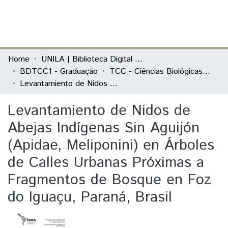
(current)
Log In
Communities & Collections
Home
UNILA | Biblioteca Digital de Trabalhos de Conclusão de Curso
BDTCC1 - Graduação
TCC - Ciências Biológicas - Ecologia e Biodiversidade
All of DSpace
Levantamiento de Nidos de Abejas Indígenas Sin Aguijón (Apidae, Meliponini) en Árboles de Calles Urbanas Próximas a Fragmentos de Bosque en Foz do Iguaçu, Paraná, Brasil
Statistics
Levantamiento de Nidos de
Abejas Indígenas Sin Aguijón
(Apidae, Meliponini) en Árboles
de Calles Urbanas Próximas a
Fragmentos de Bosque en Foz
do Iguaçu, Paraná, Brasil