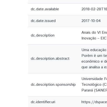
dc.date.available
2018-02-28T1
dc.date.issued
2017-10-04
Anais do VI Enc
dc.description
Inovação – EIC
Uma educação p
Porém é um tem
dc.description.abstract
econômico e de
que analisa a 
Universidade F
dc.description.sponsorship
Tecnológico (C
Paraná (SANE
dc.identifier.uri
https://dspac