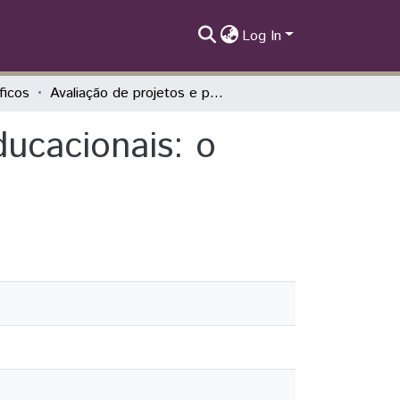
Log In
íficos
Avaliação de projetos e políticas públicas educacionais: o caso de Foz do Iguaçu
ducacionais: o