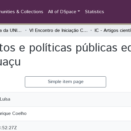
nities & Collections
All of DSpace
Statistics
Iniciação Científica da UNILA (IC)
VI Encontro de Iniciação Científica e II Encontro de Iniciação ao Desenvolvimento Tecnológico e Inovação
IC - Artigos cient
tos e políticas públicas e
uaçu
Simple item page
 Luísa
rique Coelho
8:52:27Z