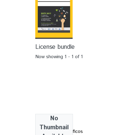
License bundle
Now showing
1 - 1 of 1
No
Collections
Thumbnail
IC - Artigos científicos