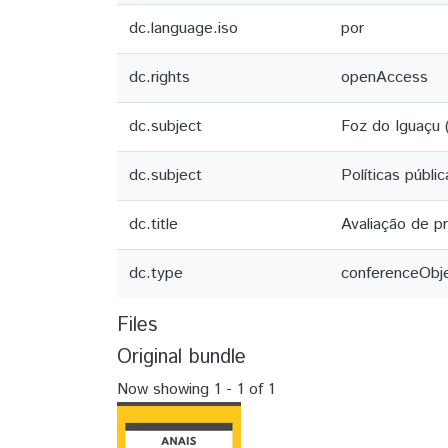
dc.language.iso
por
dc.rights
openAccess
dc.subject
Foz do Iguaçu (
dc.subject
Políticas públi
dc.title
Avaliação de pr
dc.type
conferenceObj
Files
Original bundle
Now showing
1 - 1 of 1