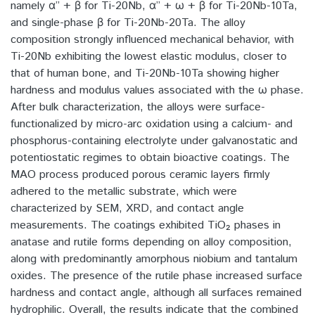
namely α’’ + β for Ti-20Nb, α’’ + ω + β for Ti-20Nb-10Ta,
and single-phase β for Ti-20Nb-20Ta. The alloy
composition strongly influenced mechanical behavior, with
Ti-20Nb exhibiting the lowest elastic modulus, closer to
that of human bone, and Ti-20Nb-10Ta showing higher
hardness and modulus values associated with the ω phase.
After bulk characterization, the alloys were surface-
functionalized by micro-arc oxidation using a calcium- and
phosphorus-containing electrolyte under galvanostatic and
potentiostatic regimes to obtain bioactive coatings. The
MAO process produced porous ceramic layers firmly
adhered to the metallic substrate, which were
characterized by SEM, XRD, and contact angle
measurements. The coatings exhibited TiO₂ phases in
anatase and rutile forms depending on alloy composition,
along with predominantly amorphous niobium and tantalum
oxides. The presence of the rutile phase increased surface
hardness and contact angle, although all surfaces remained
hydrophilic. Overall, the results indicate that the combined