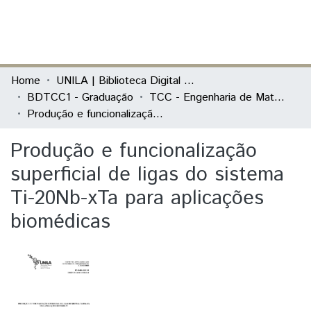
(current)
Log In
Communities & Collections
Home
UNILA | Biblioteca Digital de Trabalhos de Conclusão de Curso
BDTCC1 - Graduação
TCC - Engenharia de Materiais
All of DSpace
Produção e funcionalização superficial de ligas do sistema Ti-20Nb-xTa para aplicações biomédicas
Statistics
Produção e funcionalização
superficial de ligas do sistema
Ti-20Nb-xTa para aplicações
biomédicas