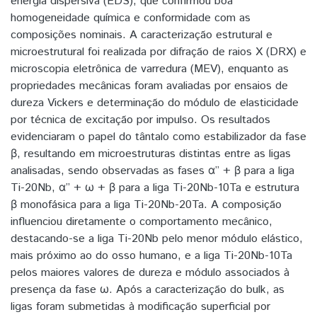
energia dispersiva (EDS), que confirmou boa
homogeneidade química e conformidade com as
composições nominais. A caracterização estrutural e
microestrutural foi realizada por difração de raios X (DRX) e
microscopia eletrônica de varredura (MEV), enquanto as
propriedades mecânicas foram avaliadas por ensaios de
dureza Vickers e determinação do módulo de elasticidade
por técnica de excitação por impulso. Os resultados
evidenciaram o papel do tântalo como estabilizador da fase
β, resultando em microestruturas distintas entre as ligas
analisadas, sendo observadas as fases α’’ + β para a liga
Ti-20Nb, α’’ + ω + β para a liga Ti-20Nb-10Ta e estrutura
β monofásica para a liga Ti-20Nb-20Ta. A composição
influenciou diretamente o comportamento mecânico,
destacando-se a liga Ti-20Nb pelo menor módulo elástico,
mais próximo ao do osso humano, e a liga Ti-20Nb-10Ta
pelos maiores valores de dureza e módulo associados à
presença da fase ω. Após a caracterização do bulk, as
ligas foram submetidas à modificação superficial por