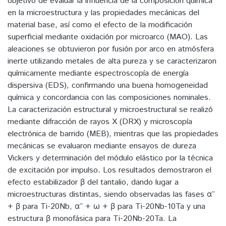
objetivo de evaluar la influencia de la composición química
en la microestructura y las propiedades mecánicas del
material base, así como el efecto de la modificación
superficial mediante oxidación por microarco (MAO). Las
aleaciones se obtuvieron por fusión por arco en atmósfera
inerte utilizando metales de alta pureza y se caracterizaron
químicamente mediante espectroscopía de energía
dispersiva (EDS), confirmando una buena homogeneidad
química y concordancia con las composiciones nominales.
La caracterización estructural y microestructural se realizó
mediante difracción de rayos X (DRX) y microscopía
electrónica de barrido (MEB), mientras que las propiedades
mecánicas se evaluaron mediante ensayos de dureza
Vickers y determinación del módulo elástico por la técnica
de excitación por impulso. Los resultados demostraron el
efecto estabilizador β del tantalio, dando lugar a
microestructuras distintas, siendo observadas las fases α’’
+ β para Ti-20Nb, α’’ + ω + β para Ti-20Nb-10Ta y una
estructura β monofásica para Ti-20Nb-20Ta. La