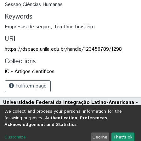
Sessão Ciências Humanas
Keywords
Empresas de seguro
,
Território brasileiro
URI
https://dspace.unila.edu.br/handle/123456789/1298
Collections
IC - Artigos científicos
Full item page
Universidade Federal da Integração Latino-Americana -
UNILA
We collect and process your personal information for the
Avenida Tarquínio Joslin dos Santos, 1000 - Polo Universitário
following purposes:
Authentication, Preferences,
Acknowledgement and Statistics
.
CEP: 85870-650 | Foz do Iguaçu - Paraná
DSpace software
copyright © 2002-2026
LYRASIS
Customize
Decline
That's ok