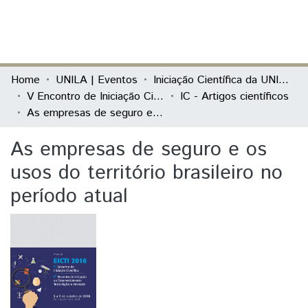
(current)
Log In
Communities & Collections
Home
UNILA | Eventos
Iniciação Científica da UNILA (IC)
V Encontro de Iniciação Científica e I Encontro Anual de Iniciação ao Desenvolvimento Tecnológico e Inovação
IC - Artigos científicos
All of DSpace
As empresas de seguro e os usos do território brasileiro no período atual
Statistics
As empresas de seguro e os
usos do território brasileiro no
período atual