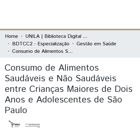
(current)
Log In
Communities & Collections
Home
UNILA | Biblioteca Digital de Trabalhos de Conclusão de Curso
BDTCC2 - Especialização
Gestão em Saúde
All of DSpace
Consumo de Alimentos Saudáveis e Não Saudáveis entre Crianças Maiores de Dois Anos e Adolescentes de São Paulo
Statistics
Consumo de Alimentos
Saudáveis e Não Saudáveis
entre Crianças Maiores de Dois
Anos e Adolescentes de São
Paulo