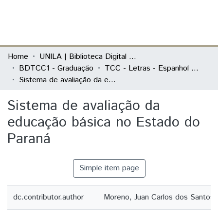
(current)
Log In
Communities & Collections
Home
UNILA | Biblioteca Digital de Trabalhos de Conclusão de Curso
BDTCC1 - Graduação
TCC - Letras - Espanhol e Português como Línguas Estrangeiras
All of DSpace
Sistema de avaliação da educação básica no Estado do Paraná
Statistics
Sistema de avaliação da
educação básica no Estado do
Paraná
Simple item page
dc.contributor.author
Moreno, Juan Carlos dos Santos