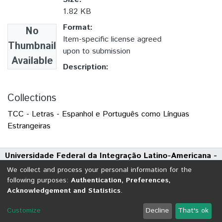
1.82 KB
Format:
No
Item-specific license agreed
Thumbnail
upon to submission
Available
Description:
Collections
TCC - Letras - Espanhol e Português como Línguas
Estrangeiras
Universidade Federal da Integração Latino-Americana -
UNILA
We collect and process your personal information for the
Avenida Tarquínio Joslin dos Santos, 1000 - Polo Universitário
following purposes:
Authentication, Preferences,
Acknowledgement and Statistics
.
CEP: 85870-650 | Foz do Iguaçu - Paraná
DSpace software
copyright © 2002-2026
LYRASIS
Customize
Decline
That's ok
Cookie settings
Send Feedback