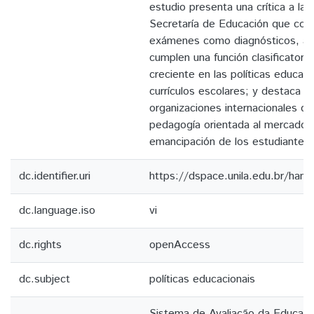
estudio presenta una crítica a la v
Secretaría de Educación que cons
exámenes como diagnósticos, aun
cumplen una función clasificatori
creciente en las políticas educati
currículos escolares; y destaca la
organizaciones internacionales 
pedagogía orientada al mercado y
emancipación de los estudiantes.
dc.identifier.uri
https://dspace.unila.edu.br/ha
dc.language.iso
vi
dc.rights
openAccess
dc.subject
políticas educacionais
Sistema de Avaliação da Educaç