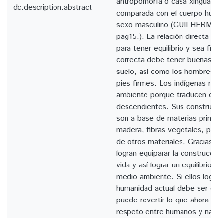
antropomorfa o casa xinguan
dc.description.abstract
comparada con el cuerpo hum
sexo masculino (GUILHERM
pag15.). La relación directa p
para tener equilibrio y sea fir
correcta debe tener buenas b
suelo, así como los hombres 
pies firmes. Los indígenas re
ambiente porque traducen en 
descendientes. Sus construc
son a base de materias prima
madera, fibras vegetales, pie
de otros materiales. Gracias 
logran equiparar la construc
vida y así lograr un equilibrio
medio ambiente. Si ellos logra
humanidad actual debe ser c
puede revertir lo que ahora vi
respeto entre humanos y nat