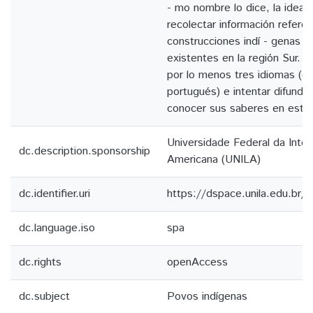
- mo nombre lo dice, la idea 
recolectar información referen
construcciones indí - genas e
existentes en la región Sur. S
por lo menos tres idiomas (el 
portugués) e intentar difundir 
conocer sus saberes en esta
Universidade Federal da Integ
dc.description.sponsorship
Americana (UNILA)
dc.identifier.uri
https://dspace.unila.edu.br
dc.language.iso
spa
dc.rights
openAccess
dc.subject
Povos indígenas