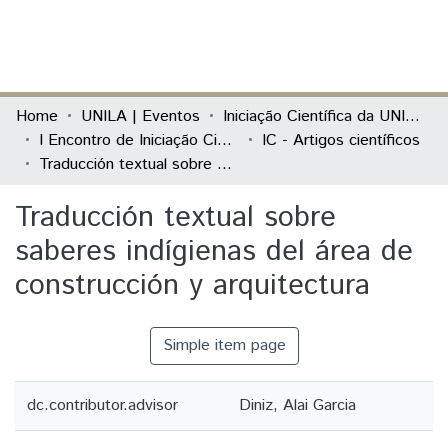
(current)
Log In
Communities & Collections
Home
UNILA | Eventos
Iniciação Científica da UNILA (IC)
I Encontro de Iniciação Científica e de Extensão da Unila "Conhecer e Transformar"
IC - Artigos científicos
All of DSpace
Traducción textual sobre saberes indígienas del área de construcción y arquitectura
Statistics
Traducción textual sobre
saberes indígienas del área de
construcción y arquitectura
Simple item page
dc.contributor.advisor
Diniz, Alai Garcia