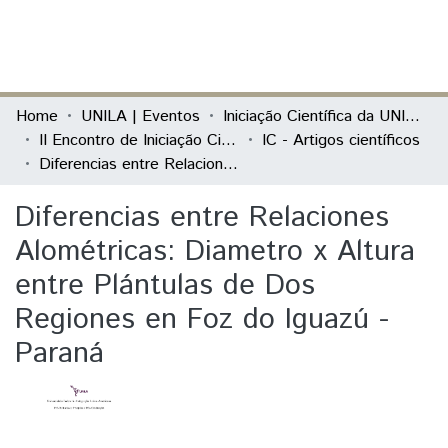
(current)
Log In
Communities & Collections
Home
UNILA | Eventos
Iniciação Científica da UNILA (IC)
II Encontro de Iniciação Científica da Unila "Resultados em debate"
IC - Artigos científicos
All of DSpace
Diferencias entre Relaciones Alométricas: Diametro x Altura entre Plántulas de Dos Regiones en Foz do Iguazú - Paraná
Statistics
Diferencias entre Relaciones
Alométricas: Diametro x Altura
entre Plántulas de Dos
Regiones en Foz do Iguazú -
Paraná