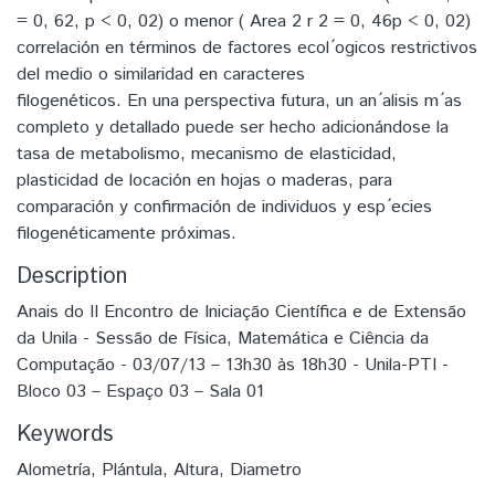
= 0, 62, p < 0, 02) o menor ( Area 2 r 2 = 0, 46p < 0, 02)
correlación en términos de factores ecol ́ogicos restrictivos
del medio o similaridad en caracteres
filogenéticos. En una perspectiva futura, un an ́alisis m ́as
completo y detallado puede ser hecho adicionándose la
tasa de metabolismo, mecanismo de elasticidad,
plasticidad de locación en hojas o maderas, para
comparación y confirmación de individuos y esp ́ecies
filogenéticamente próximas.
Description
Anais do II Encontro de Iniciação Científica e de Extensão
da Unila - Sessão de Física, Matemática e Ciência da
Computação - 03/07/13 – 13h30 às 18h30 - Unila-PTI -
Bloco 03 – Espaço 03 – Sala 01
Keywords
Alometría
,
Plántula
,
Altura
,
Diametro