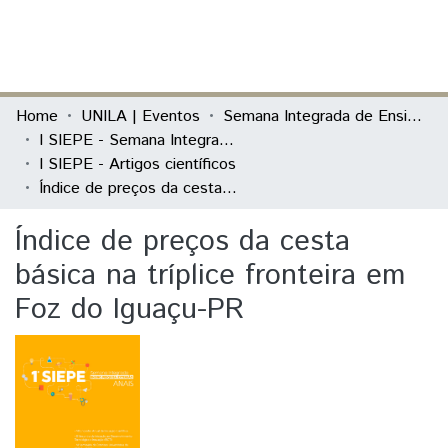
(current)
Log In
Communities & Collections
Home
UNILA | Eventos
Semana Integrada de Ensino, Pesquisa e Extensão (SIEPE)
I SIEPE - Semana Integrada de Ensino, Pesquisa e Extensão
All of DSpace
I SIEPE - Artigos científicos
Índice de preços da cesta básica na tríplice fronteira em Foz do Iguaçu-PR
Statistics
Índice de preços da cesta
básica na tríplice fronteira em
Foz do Iguaçu-PR