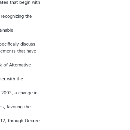
ates that begin with
 recognizing the
ainable
ecifically discuss
movements that have
k of Alternative
her with the
n 2003, a change in
es, favoring the
2012, through Decree