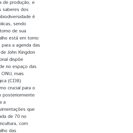
la de produção, e
os saberes dos
obiodiversidade é
blicas, sendo
 torno de sua
balho está em torno
 para a agenda das
co de John Kingdon
onal dispõe
ade no espaço das
la ONU, mais
gica (CDB)
mo crucial para o
o posteriormente
a a
ovimentações que
ada de 70 no
ricultura, com
alho das