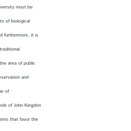
diversity must be
s of biological
d furthermore, it is
raditional
 the area of public
reservation and
ue of
work of John Kingdon
ents that favor the