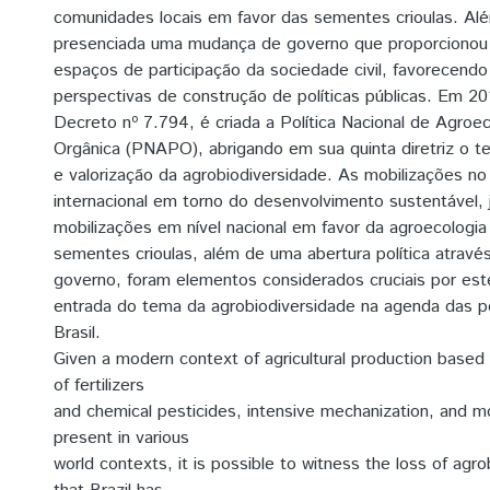
comunidades locais em favor das sementes crioulas. Al
presenciada uma mudança de governo que proporcionou
espaços de participação da sociedade civil, favorecend
perspectivas de construção de políticas públicas. Em 20
Decreto nº 7.794, é criada a Política Nacional de Agroe
Orgânica (PNAPO), abrigando em sua quinta diretriz o 
e valorização da agrobiodiversidade. As mobilizações no
internacional em torno do desenvolvimento sustentável,
mobilizações em nível nacional em favor da agroecologi
sementes crioulas, além de uma abertura política atrav
governo, foram elementos considerados cruciais por este
entrada do tema da agrobiodiversidade na agenda das pol
Brasil.
Given a modern context of agricultural production based
of fertilizers
and chemical pesticides, intensive mechanization, and m
present in various
world contexts, it is possible to witness the loss of agro