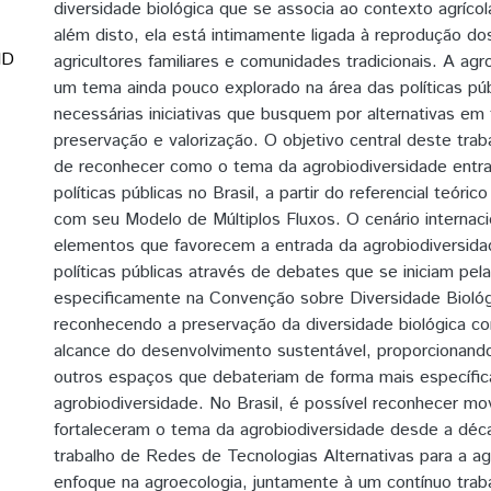
diversidade biológica que se associa ao contexto agríco
além disto, ela está intimamente ligada à reprodução d
ID
agricultores familiares e comunidades tradicionais. A agr
um tema ainda pouco explorado na área das políticas pú
necessárias iniciativas que busquem por alternativas em
preservação e valorização. O objetivo central deste tra
de reconhecer como o tema da agrobiodiversidade entra
políticas públicas no Brasil, a partir do referencial teóri
com seu Modelo de Múltiplos Fluxos. O cenário internaci
elementos que favorecem a entrada da agrobiodiversid
políticas públicas através de debates que se iniciam pe
especificamente na Convenção sobre Diversidade Bioló
reconhecendo a preservação da diversidade biológica co
alcance do desenvolvimento sustentável, proporcionand
outros espaços que debateriam de forma mais específic
agrobiodiversidade. No Brasil, é possível reconhecer m
fortaleceram o tema da agrobiodiversidade desde a déc
trabalho de Redes de Tecnologias Alternativas para a ag
enfoque na agroecologia, juntamente à um contínuo trab