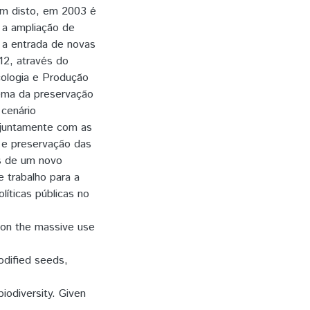
ém disto, em 2003 é
 a ampliação de
o a entrada de novas
12, através do
cologia e Produção
tema da preservação
 cenário
 juntamente com as
a e preservação das
és de um novo
 trabalho para a
íticas públicas no
 on the massive use
odified seeds,
biodiversity. Given