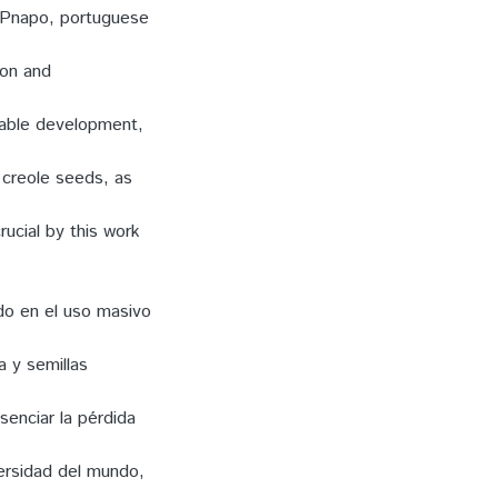
 (Pnapo, portuguese
ion and
inable development,
 creole seeds, as
ucial by this work
do en el uso masivo
a y semillas
senciar la pérdida
versidad del mundo,