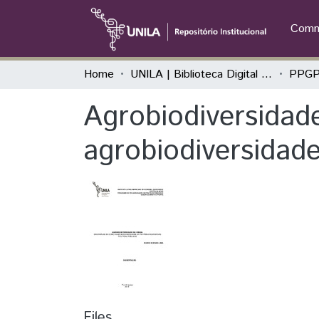
Commu
Home
UNILA | Biblioteca Digital de Dissertações e Teses
Agrobiodiversidad
agrobiodiversidade
Files