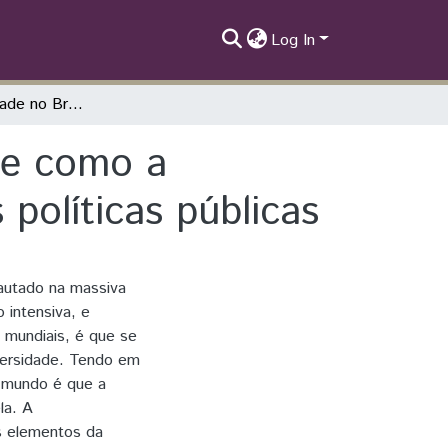
Log In
Agrobiodiversidade no Brasil: uma análise de como a agrobiodiversidade entra para a agenda das políticas públicas
 de como a
políticas públicas
autado na massiva
 intensiva, e
 mundiais, é que se
versidade. Tendo em
o mundo é que a
la. A
s elementos da