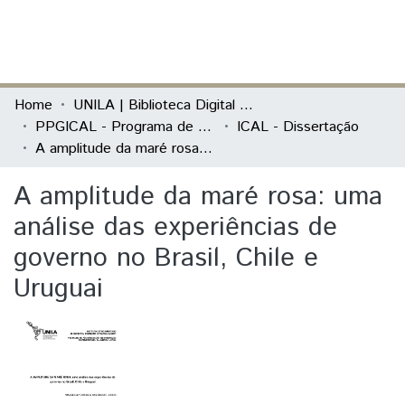
(current)
Log In
Communities & Collections
Home
UNILA | Biblioteca Digital de Dissertações e Teses
PPGICAL - Programa de Pós-Graduação em Integração Contemporânea da América Latina
ICAL - Dissertação
All of DSpace
A amplitude da maré rosa: uma análise das experiências de governo no Brasil, Chile e Uruguai
Statistics
A amplitude da maré rosa: uma
análise das experiências de
governo no Brasil, Chile e
Uruguai