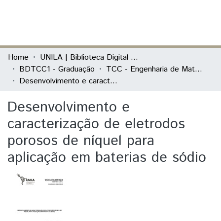
(current)
Log In
Communities & Collections
Home
UNILA | Biblioteca Digital de Trabalhos de Conclusão de Curso
BDTCC1 - Graduação
TCC - Engenharia de Materiais
All of DSpace
Desenvolvimento e caracterização de eletrodos porosos de níquel para aplicação em baterias de sódio
Statistics
Desenvolvimento e
caracterização de eletrodos
porosos de níquel para
aplicação em baterias de sódio