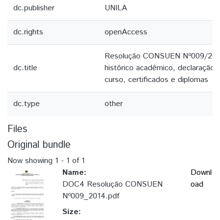
dc.publisher
UNILA
dc.rights
openAccess
Resolução CONSUEN Nº009/2014
dc.title
histórico acadêmico, declaração 
curso, certificados e diplomas
dc.type
other
Files
Original bundle
Now showing
1 - 1 of 1
Name:
Downl
DOC4 Resolução CONSUEN
oad
Nº009_2014.pdf
Size: