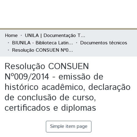
(current)
Log In
Communities & Collections
Home
UNILA | Documentação Técnica
BIUNILA - Biblioteca Latino-Americana
Documentos técnicos
All of DSpace
Resolução CONSUEN Nº009/2014 - emissão de histórico acadêmico, declaração de conclusão de curso, certificados e diplomas
Statistics
Resolução CONSUEN
Nº009/2014 - emissão de
histórico acadêmico, declaração
de conclusão de curso,
certificados e diplomas
Simple item page