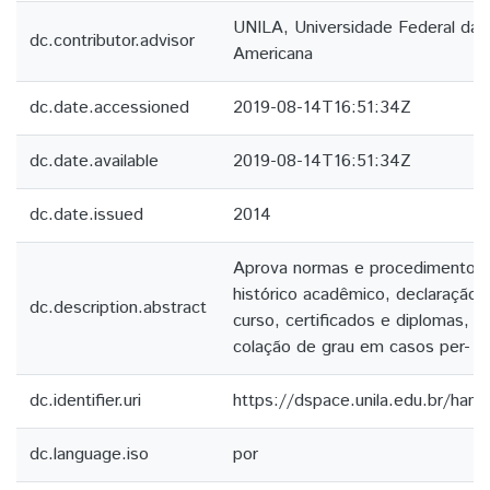
UNILA, Universidade Federal da I
dc.contributor.advisor
Americana
dc.date.accessioned
2019-08-14T16:51:34Z
dc.date.available
2019-08-14T16:51:34Z
dc.date.issued
2014
Aprova normas e procedimentos 
histórico acadêmico, declaração 
dc.description.abstract
curso, certificados e diplomas, 
colação de grau em casos per- ti
dc.identifier.uri
https://dspace.unila.edu.br/ha
dc.language.iso
por