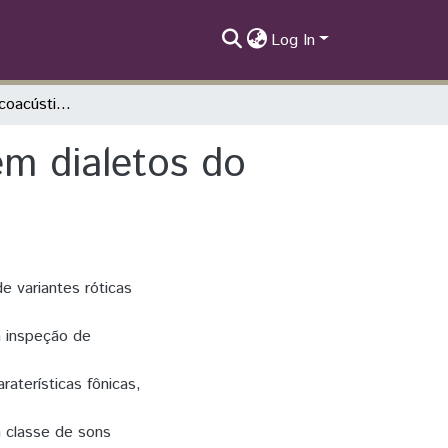
Log In
Um estudo fonéticoacústico sobre róticos em dialetos do espanhol
em dialetos do
e variantes róticas
a inspeção de
raterísticas fônicas,
a classe de sons