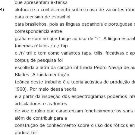
que apresentam extensa
B)
alofonia e o conhecimento sobre o uso de variantes róti
para o ensino de espanhol
para brasileiros, pois as línguas espanhola e portuguesa
correspondência entre
grafia e som no que tange ao uso de “r". A língua espan
fonemas róticos / ɾ / tap
e /r/ trill e tem como variantes taps, trills, fricativas e 
corpus de pesquisa foi
escolhida a letra da canção intitulada Pedro Navaja de a
Blades. A fundamentação
teórica deste trabalho é a teoria acústica de produção da
1960). Por meio dessa teoria
e a partir da inspeção dos espectrogramas podemos infe
articuladores e as fontes
de voz e ruído que caracterizam foneticamente os sons d
além de contribuir para a
construção de conhecimento sobre o uso dos róticos em
poderá ter