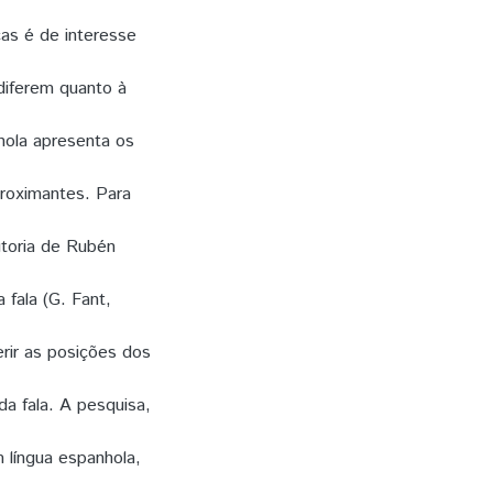
cas é de interesse
 diferem quanto à
hola apresenta os
aproximantes. Para
utoria de Rubén
 fala (G. Fant,
rir as posições dos
a fala. A pesquisa,
 língua espanhola,