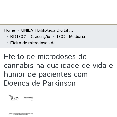
(current)
Log In
Communities & Collections
Home
UNILA | Biblioteca Digital de Trabalhos de Conclusão de Curso
BDTCC1 - Graduação
TCC - Medicina
All of DSpace
Efeito de microdoses de cannabis na qualidade de vida e humor de pacientes com Doença de Parkinson
Statistics
Efeito de microdoses de
cannabis na qualidade de vida e
humor de pacientes com
Doença de Parkinson