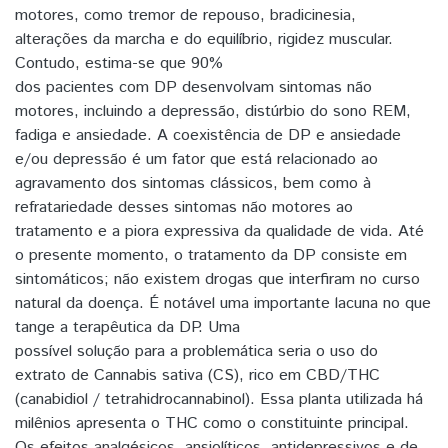
motores, como tremor de repouso, bradicinesia,
alterações da marcha e do equilíbrio, rigidez muscular.
Contudo, estima-se que 90%
dos pacientes com DP desenvolvam sintomas não
motores, incluindo a depressão, distúrbio do sono REM,
fadiga e ansiedade. A coexistência de DP e ansiedade
e/ou depressão é um fator que está relacionado ao
agravamento dos sintomas clássicos, bem como à
refratariedade desses sintomas não motores ao
tratamento e a piora expressiva da qualidade de vida. Até
o presente momento, o tratamento da DP consiste em
sintomáticos; não existem drogas que interfiram no curso
natural da doença. É notável uma importante lacuna no que
tange a terapêutica da DP. Uma
possível solução para a problemática seria o uso do
extrato de Cannabis sativa (CS), rico em CBD/THC
(canabidiol / tetrahidrocannabinol). Essa planta utilizada há
milênios apresenta o THC como o constituinte principal.
Os efeitos analgésicos, ansiolíticos, antidepressivos e de