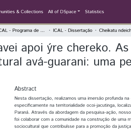
nities & Collections
All of DSpace
Statistics
PPGICAL - Programa de Pós-Graduação em Integração Contemporânea da América Latina
ICAL - Dissertação
avei apoi ýre chereko. A
ltural avá-guarani: uma 
Abstract
Nesta dissertação, realizamos uma imersão profunda na c
especificamente na territorialidade ocoi-jacutinga, local
Paraná. Através da abordagem da pesquisa-ação, nosso o
foi colaborar com a comunidade na construção de uma 
sociocultural que contribuísse para a promoção da justiça