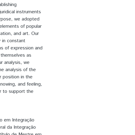
blishing
juridical instruments
purpose, we adopted
 elements of popular
ation, and art. Our
 in constant
ms of expression and
g themselves as
ur analysis, we
he analysis of the
 position in the
nowing, and feeling,
r to support the
o em Integração
al da Integração
 título de Mestre em