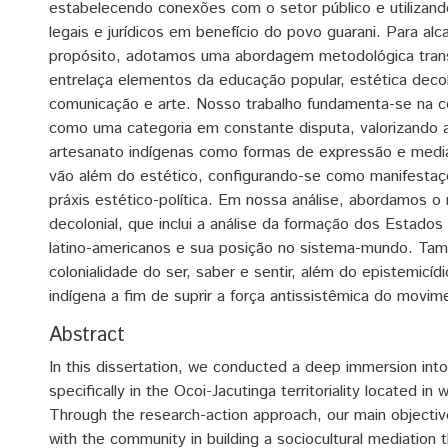
estabelecendo conexões com o setor público e utilizand
legais e jurídicos em benefício do povo guarani. Para alc
propósito, adotamos uma abordagem metodológica transd
entrelaça elementos da educação popular, estética decolo
comunicação e arte. Nosso trabalho fundamenta-se na c
como uma categoria em constante disputa, valorizando a
artesanato indígenas como formas de expressão e media
vão além do estético, configurando-se como manifesta
práxis estético-política. Em nossa análise, abordamos o
decolonial, que inclui a análise da formação dos Estados
latino-americanos e sua posição no sistema-mundo. Ta
colonialidade do ser, saber e sentir, além do epistemicíd
indígena a fim de suprir a força antissistêmica do movim
Abstract
In this dissertation, we conducted a deep immersion into
specifically in the Ocoi-Jacutinga territoriality located in
Through the research-action approach, our main objectiv
with the community in building a sociocultural mediation 