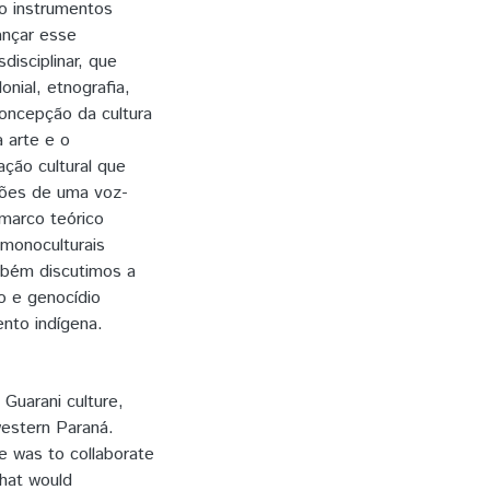
o instrumentos
ançar esse
isciplinar, que
nial, etnografia,
oncepção da cultura
 arte e o
ção cultural que
ções de uma voz-
 marco teórico
 monoculturais
mbém discutimos a
io e genocídio
ento indígena.
 Guarani culture,
 western Paraná.
e was to collaborate
that would