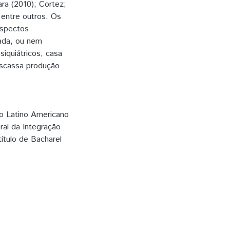
ara (2010); Cortez;
 entre outros. Os
aspectos
cada, ou nem
iquiátricos, casa
escassa produção
to Latino Americano
ral da Integração
ítulo de Bacharel