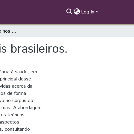
Log In
Assistência à saúde nos manicômios judiciais brasileiros.
 brasileiros.
tência à saúde, em
 principal desse
vidas acerca da
dos de forma
vo no corpus do
 mesmas. A abordagem
tes teóricos
o aspectos
os, consultando