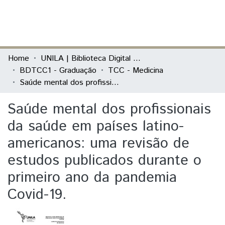
(current)
Log In
Communities & Collections
Home
UNILA | Biblioteca Digital de Trabalhos de Conclusão de Curso
BDTCC1 - Graduação
TCC - Medicina
All of DSpace
Saúde mental dos profissionais da saúde em países latino-americanos: uma revisão de estudos publicados durante o primeiro ano da pandemia Covid-19.
Statistics
Saúde mental dos profissionais
da saúde em países latino-
americanos: uma revisão de
estudos publicados durante o
primeiro ano da pandemia
Covid-19.