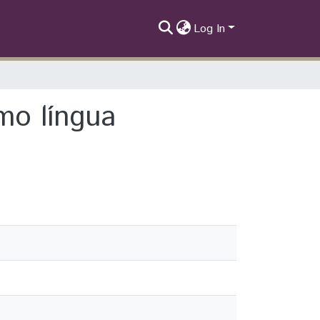
Log In
mo língua