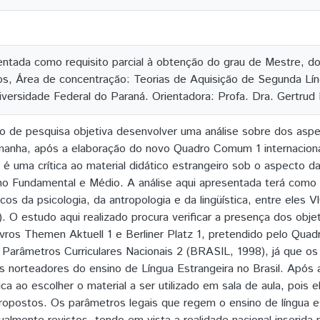
entada como requisito parcial à obtenção do grau de Mestre, 
os, Área de concentração: Teorias de Aquisição de Segunda Lí
iversidade Federal do Paraná. Orientadora: Profa. Dra. Gertrud
o de pesquisa objetiva desenvolver uma análise sobre dos aspect
manha, após a elaboração do novo Quadro Comum 1 internaciona
é uma crítica ao material didático estrangeiro sob o aspecto da
no Fundamental e Médio. A análise aqui apresentada terá como
cos da psicologia, da antropologia e da lingüística, entre el
O estudo aqui realizado procura verificar a presença dos objet
 livros Themen Aktuell 1 e Berliner Platz 1, pretendido pelo Qu
Parâmetros Curriculares Nacionais 2 (BRASIL, 1998), já que 
s norteadores do ensino de Língua Estrangeira no Brasil. Após a
tica ao escolher o material a ser utilizado em sala de aula, poi
 propostos. Os parâmetros legais que regem o ensino de língua e