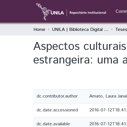
Commu
Home
UNILA | Biblioteca Digital de Dissertações e Teses
Aspectos culturai
estrangeira: uma an
dc.contributor.author
Amato, Laura Jana
dc.date.accessioned
2016-07-12T18:41
dc.date.available
2016-07-12T18:41