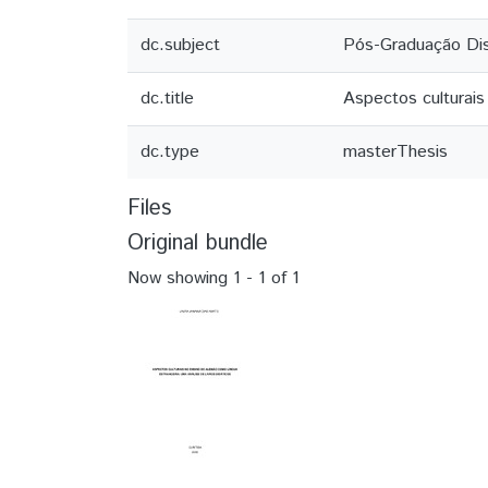
dc.subject
Pós-Graduação Di
dc.title
Aspectos culturais
dc.type
masterThesis
Files
Original bundle
Now showing
1 - 1 of 1