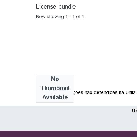
License bundle
Now showing
1 - 1 of 1
No
Collections
Thumbnail
Teses e Dissertações não defendidas na Unila
Available
U