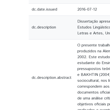
dc.date.issued
2016-07-12
Dissertação apres
dc.description
Estudos Lingüístic
Letras e Artes, Un
O presente trabalh
produzidos na Ale
2002. Este estudo 
estudante do Ensi
pressupostos teóri
e BAKHTIN (2004). 
dc.description.abstract
sociocultural, nos
correspondem aos 
documentos oficiai
de uma análise crí
objetivos oficiais