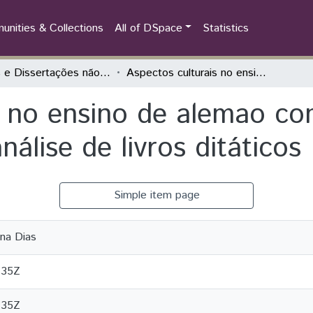
nities & Collections
All of DSpace
Statistics
Teses e Dissertações não defendidas na Unila
Aspectos culturais no ensino de alemao como língua estrangeira: uma análise de livros ditáticos
s no ensino de alemao co
álise de livros ditáticos
Simple item page
ina Dias
:35Z
:35Z