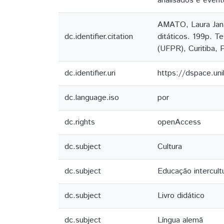
analisados e event
AMATO, Laura Janai
dc.identifier.citation
ditáticos. 199p. 
(UFPR), Curitiba, 
dc.identifier.uri
https://dspace.un
dc.language.iso
por
dc.rights
openAccess
dc.subject
Cultura
dc.subject
Educação intercultu
dc.subject
Livro didático
dc.subject
Língua alemã