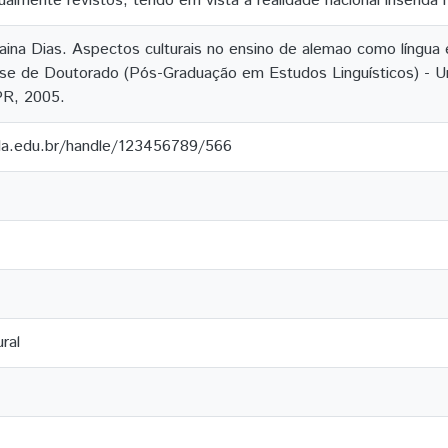
ualmente revistos, tendo em vista a realidade nacional inserida 
na Dias. Aspectos culturais no ensino de alemao como língua es
Tese de Doutorado (Pós-Graduação em Estudos Linguísticos) - U
PR, 2005.
ila.edu.br/handle/123456789/566
ral