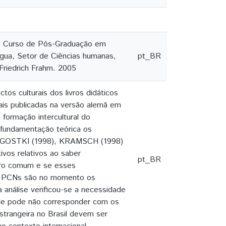
do Curso de Pós-Graduação em
ngua, Setor de Ciências humanas,
pt_BR
 Friedrich Frahm. 2005
os culturais dos livros didáticos
is publicadas na versão alemã em
 formação intercultural do
 fundamentação teórica os
es VIGOSTKI (1998), KRAMSCH (1998)
ivos relativos ao saber
pt_BR
adro comum e se esses
os PCNs são no momento os
 análise verificou-se a necessidade
s ele pode não corresponder com os
strangeira no Brasil devem ser