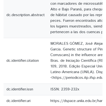
con marcadores de microssatélite
Alto e Bajo Paraná, para chequea
dc.description.abstract
de hábitat causado por las repres
peces. Fueron encontrados altos 
los lugares muestreados, siendo
pertenecen a las dos cuencas p
MORALES GÓMEZ, José Alejandr
Garcia. Genetic structure of Pin
Corruscans) in the influence area
dc.identifier.citation
Bras. de Iniciação Científica (RBIC
109, 2018. Edição Especial Unive
Latino-Americana (UNILA). Dispo
<https://periodicos.itp.ifsp.edu.
dc.identifier.issn
ISSN: 2359-232x
dc.identifier.uri
https://dspace.unila.edu.br/ha