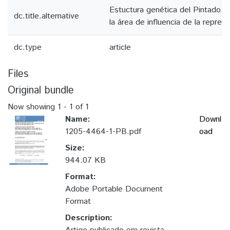
Estuctura genética del Pintado 
dc.title.alternative
la área de influencia de la represa
dc.type
article
Files
Original bundle
Now showing
1 - 1 of 1
Name:
Downl
1205-4464-1-PB.pdf
oad
Size:
944.07 KB
Format:
Adobe Portable Document
Format
Description: