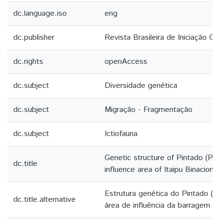
dc.language.iso
eng
dc.publisher
Revista Brasileira de Iniciação Cie
dc.rights
openAccess
dc.subject
Diversidade genética
dc.subject
Migração - Fragmentação
dc.subject
Ictiofauna
Genetic structure of Pintado (Ps
dc.title
influence area of Itaipu Binacion
Estrutura genética do Pintado (
dc.title.alternative
área de influência da barragem da