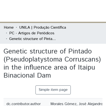
(current)
Log In
Communities & Collections
Home
UNILA | Produção Científica
PC - Artigos de Periódicos
All of DSpace
Genetic structure of Pintado (Pseudoplatystoma Corruscans) in the influence area of Itaipu Binacional Dam
Statistics
Genetic structure of Pintado
(Pseudoplatystoma Corruscans)
in the influence area of Itaipu
Binacional Dam
Simple item page
dc.contributor.author
Morales Gómez, José Alejandro