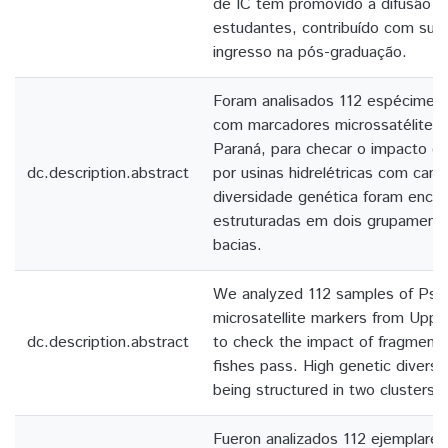
de IC tem promovido a difusão da 
estudantes, contribuído com sua
ingresso na pós-graduação.
Foram analisados 112 espécimes
com marcadores microssatélites,
Paraná, para checar o impacto d
dc.description.abstract
por usinas hidrelétricas com cana
diversidade genética foram enco
estruturadas em dois grupament
bacias.
We analyzed 112 samples of Pse
microsatellite markers from Uppe
dc.description.abstract
to check the impact of fragmenta
fishes pass. High genetic diversi
being structured in two clusters 
Fueron analizados 112 ejemplare