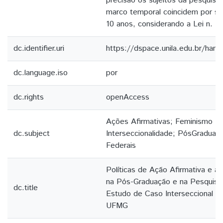
precisão os sujeitos da pesquisa
marco temporal coincidem por se 
10 anos, considerando a Lei n. 12
dc.identifier.uri
https://dspace.unila.edu.br/ha
dc.language.iso
por
dc.rights
openAccess
Ações Afirmativas; Feminismo N
dc.subject
Interseccionalidade; PósGraduaç
Federais
Políticas de Ação Afirmativa e a
na Pós-Graduação e na Pesquisa 
dc.title
Estudo de Caso Interseccional 
UFMG