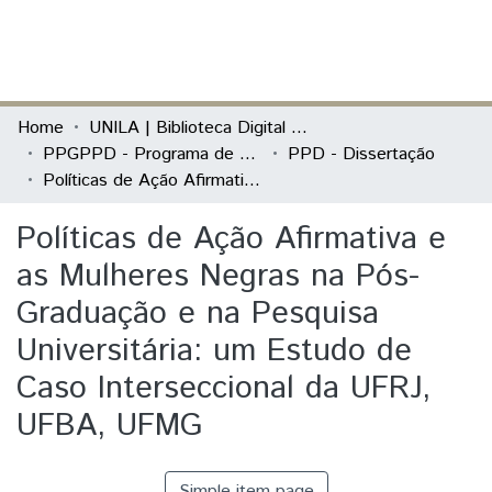
(current)
Log In
Communities & Collections
Home
UNILA | Biblioteca Digital de Dissertações e Teses
PPGPPD - Programa de Pós-Graduação em Políticas Públicas e Desenvolvimento
PPD - Dissertação
All of DSpace
Políticas de Ação Afirmativa e as Mulheres Negras na Pós-Graduação e na Pesquisa Universitária: um Estudo de Caso Interseccional da UFRJ, UFBA, UFMG
Statistics
Políticas de Ação Afirmativa e
as Mulheres Negras na Pós-
Graduação e na Pesquisa
Universitária: um Estudo de
Caso Interseccional da UFRJ,
UFBA, UFMG
Simple item page