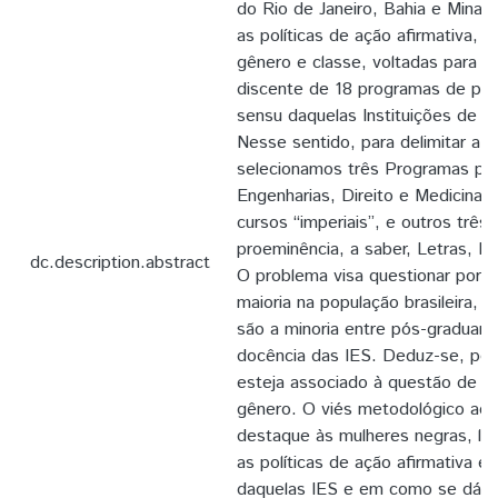
do Rio de Janeiro, Bahia e Minas
as políticas de ação afirmativa, 
gênero e classe, voltadas para o
discente de 18 programas de pós
sensu daquelas Instituições de En
Nesse sentido, para delimitar a p
selecionamos três Programas pr
Engenharias, Direito e Medicina,
cursos “imperiais”, e outros trê
proeminência, a saber, Letras, Hi
dc.description.abstract
O problema visa questionar por
maioria na população brasileira, 
são a minoria entre pós-graduand
docência das IES. Deduz-se, port
esteja associado à questão de ra
gênero. O viés metodológico ado
destaque às mulheres negras, le
as políticas de ação afirmativa 
daquelas IES e em como se dá o