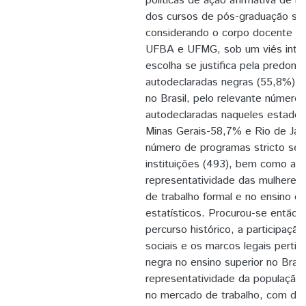
políticas de ação afirmativa de r
dos cursos de pós-graduação str
considerando o corpo docente e 
UFBA e UFMG, sob um viés inters
escolha se justifica pela predom
autodeclaradas negras (55,8%) e
no Brasil, pelo relevante número
autodeclaradas naqueles estados
Minas Gerais-58,7% e Rio de Jan
número de programas stricto sen
instituições (493), bem como a s
representatividade das mulheres
de trabalho formal e no ensino 
estatísticos. Procurou-se então 
percurso histórico, a participaç
sociais e os marcos legais perti
negra no ensino superior no Brasil;
representatividade da população 
no mercado de trabalho, com de